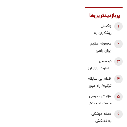
پربازدیدترین‌ها
1
واکنش
پزشکیان به
استعفای
2
محموله عظیم
ذوالقدر از
ایران راهی
دبیری شعام/
عراق شد +
3
دو مسیر
استعفا تایید
جزئیات
متفاوت بازار ارز
شد؟
و طلا؛ سقوط
4
اقدام بی سابقه
یک‌کاناله دلار
ترکیه/ راه عبور
در برابر جهش
روسیه بسته
5
افزایش نجومی
قیمت طلا |
شد
قیمت لبنیات/
سکه ۲.۳
قیمت شیر
میلیون گران
6
حمله موشکی
عجیب شد
شد
به نفتکش