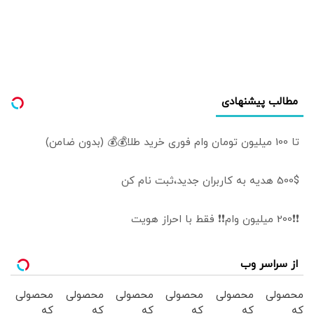
۱۹۲۰ ساکن کویت
ایران بیرون بیاید |
بوده باشد
تنگه هرمز تنها
گلوگاه استراتژیک
مورد تهدید نیست
مطالب پیشنهادی
تا 100 میلیون تومان وام فوری خرید طلا💰💰 (بدون ضامن)
500$ هدیه به کاربران جدید،ثبت نام کن
❗❗200 میلیون وام❗❗ فقط با احراز هویت
از سراسر وب
محصولی
محصولی
محصولی
محصولی
محصولی
محصولی
که
که
که
که
که
که