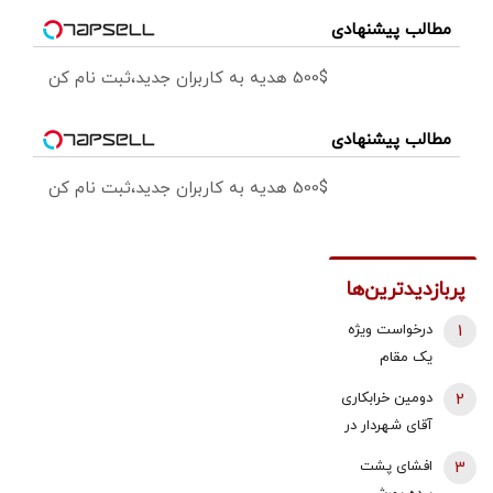
مطالب پیشنهادی
500$ هدیه به کاربران جدید،ثبت نام کن
مطالب پیشنهادی
500$ هدیه به کاربران جدید،ثبت نام کن
پربازدیدترین‌ها
1
درخواست ویژه
یک مقام
دولتی از
2
دومین خرابکاری
جوانان: اگر
آقای شهردار در
تفاهم ایران و
بازار مسکن/
3
افشای پشت
آمریکارا برای
پس لرزه صدور