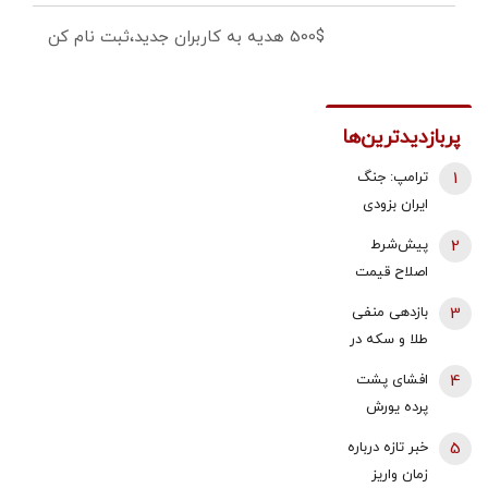
500$ هدیه به کاربران جدید،ثبت نام کن
پربازدیدترین‌ها
1
ترامپ: جنگ
ایران بزودی
پایان می‌یابد |
2
پیش‌شرط
تامین برخی
اصلاح قیمت
مهمات
بنزین | توکلی
3
بازدهی منفی
«محدودتر»
کاشی:
طلا و سکه در
شده است |
اصلاحات
هفته دوم
ممکن است به
4
افشای پشت
ساختاری از
مرداد 1405 |
زودی توافق
پرده یورش
بخش‌هایی آغاز
پیش بینی
حاصل شود | ما
پناهجویان به
شود که به
5
خبر تازه درباره
قیمت طلا با دو
ذخایر تقریبا
اسپانیا/ چین:
معیشت مردم
زمان واریز
اهرم دلار و
نامحدود داریم