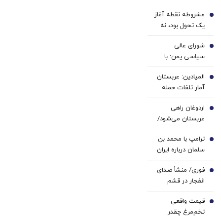
با پک
ضامن
مشروطه نقطه آغاز
سفید
و چک
1
یک تحول بود، نه
کننده
پایان | تجربه
خانگی
شورای عالی
خواست تجدد با
2
سیاسی یمن: با
عقل عقلایی |
محاصره و تشدید
مشروطه ایرانی
المیادین: عربستان
تنش، مقابله به
3
تقلید از غرب نبود
آمار تلفات حمله
مثل می‌کنیم
انصارالله را محرمانه
اردوغان راهی
کرد
4
عربستان می‌شود/
دیدار با محمد
ترامپ با محمد بن
بن‌سلمان در ریاض
5
سلمان درباره ایران
گفت‌وگو می‌کند/
فوری/ منشأ صدای
جزئیات تماس
6
انفجار در قشم
تلفنی
مشخص شد/ مقابه
قیمت واقعی
با اهداف دشمن در
7
تخم‌مرغ چقدر
ورودی تنگه هرمز