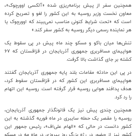
همچنین سفر از پیش برنامه‌ریزی شده «آلکسی اوورچوک»،
معاون نخست وزیر روسیه به این کشور را لغو و تصریح کرده
است که «تحت شرایط کنونی مناسب نمی‌بیند که اوورچوک یا
هر نماینده رسمی دیگر روسیه به کشور سفر کند.»
تنش‌ها میان باکو و مسکو چند ماه پیش در پی سقوط یک
هواپیمای مسافربری جمهوری آذربایجان در قزاقستان که ۶۷
کشته بر جای گذاشت بالا گرفت.
در پی این حادثه مقامات بلند پایه جمهوری آذربایجان گفتند
هواپیمای مسافربری این کشور که در قزاقستان سقوط کرد،
هدف پدافند هوایی روسیه قرار گرفته است. روسیه این اتهام
را رد کرد.
همچنین چندی پیش نیز یک قانونگذار جمهوری آذربایجان،
روسیه را مقصر یک حمله سایبری در ماه فوریه گذشته به این
کشور دانست در حالی که «الهام علی‌اف»، رئیس جمهور این
کشور نیز از حضور در رژه بزرگ روز پیروزی در ماه مه در مسکو