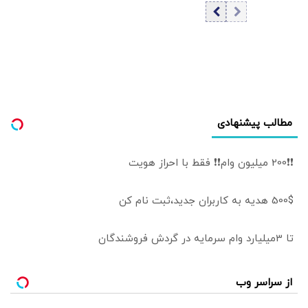
است؟/ مصرف
روزانه ۳ هزار و ۳۰۰
تن تخم مرغ در
تهران
مطالب پیشنهادی
❗❗200 میلیون وام❗❗ فقط با احراز هویت
500$ هدیه به کاربران جدید،ثبت نام کن
تا 3میلیارد وام سرمایه در گردش فروشندگان
از سراسر وب