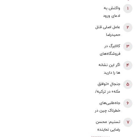
1
واکنش به
ادعای ورود
هواگردها به
2
عامل اصلی قتل
کشور ٣٠
حمیدرضا
دقیقه قبل از
رجب‌زاده
3
کالابرگ در
حمله به بیت
دستگیر شد
فروشگاه‌های
رهبری/ رییس
بزرگ هم قطع
سازمان
4
اگر این نشانه
شد
هواپیمایی
ها را دارید
کشوری: کذب
یعنی بدنتان
5
جنجال «توافق
محض است/
سریع‌تر از
مکه» در ترکیه/
اگر چنین
سنتان پیر
نمایندگان
گزارشی وجود
6
جاه‌طلبی‌های
می‌شود
مجلس معترض
داشت، خودمان
خطرناک چین در
شدند/ خلاف
آن را
سایه جنگ‌
7
تسنیم: محسن
قانون اساسی
اطلاع‌رسانی
ایران و اوکراین
رضایی نماینده
کشور است/
می‌کردیم
| ۲۰۲۷؛ سال