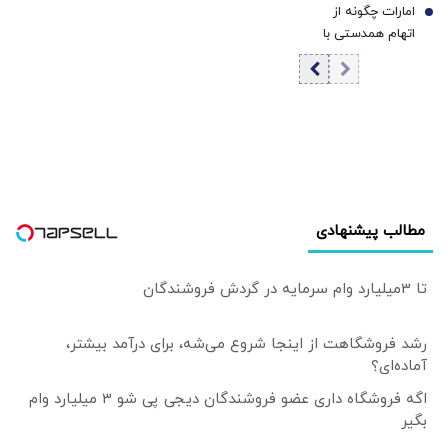
امارات چگونه از
هرمز
7
رئیسی و پزشکیان |
اتهام همدستی با
رشد سرمایه‌گذاری
تروریسم به متحد
در دولت چهاردهم
راهبردی آمریکا
منفی شد
تبدیل شد؟
مطالب پیشنهادی
تا 3میلیارد وام سرمایه در گردش فروشندگان
رشد فروشگاهت از اینجا شروع می‌شه، برای درآمد بیشتر،
آماده‌ای؟
اگه فروشگاه داری عضو فروشندگان دیجی پی شو 3 میلیارد وام
بگیر