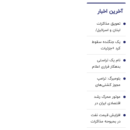
رسماً
برگردون
دندان
بیشتر
وارد
(40%off)
آخرین اخبار
پزشکی
(تخفیف
بازار
با پک
تا
ایران
تعویق مذاکرات
سفید
امشب)
1
شد
لبنان و اسرائیل/
کننده
ماجرا چه بود؟
خانگی
یک جنگنده سقوط
2
کرد +جزئیات
نام یک تراستی
3
بدهکار فراری اعلام
شد | یک دهه
بلومبرگ: ترامپ
شصتی 40 نفتکش
4
مجوز کشتی‌های
دارد | در یک سال 90
خارجی برای حمل
میلیون بشکه نفت
موتور محرک رشد
نفت در آمریکا را
5
سفارش فروش
اقتصادی ایران در
تمدید کرد
گرفته
حال خاموش شدن
افزایش قیمت نفت
است | روند
6
در بحبوحه مذاکرات
سرمایه‌گذاری در
برای بازگشایی تنگه
دولت‌های روحانی،