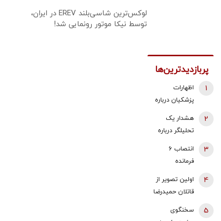
لوکس‌ترین شاسی‌بلند EREV در ایران،
توسط نیکا موتور رونمایی شد!
پربازدیدترین‌ها
1
اظهارات
پزشکیان درباره
وضعیت
2
هشدار یک
سلامت رهبر
تحلیلگر درباره
انقلاب/ جزئیات
حمله احتمالی
3
انتصاب 6
دیدار ۷ ساعته
آمریکا و
فرمانده
با رهبری
اسرائیل به
عالی‌رتبه
4
اولین تصویر از
ایران/ ایران با
نظامی با حکم
قاتلان حمیدرضا
پاسخی کوبنده
رهبر انقلاب |
رجب زاده / ۶
به هرگونه
5
سخنگوی
سرلشکر وحیدی
متهم بازداشتی
حمله احتمالی