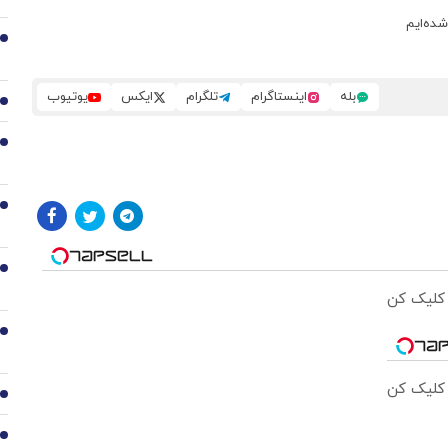
شده‌ایم
2
بله
اینستاگرام
تلگرام
ایکس
یوتیوب
3
4
5
6
 کلیک کن
7
 کلیک کن
8
9