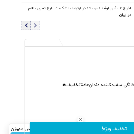
اخراج 2 مأمور ارشد «موساد» در ارتباط با شکست طرح تغییر نظام
در ایران
 سفیدکننده دندان50%تخفیف🔥
تخفیف ویژه!
سرمایه‌گذاری همسنگ با شاخص هم‌وزن