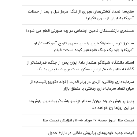
مقایسه تعداد کشتی‌های عبوری از تنگه هرمز قبل و بعد از حملات
آمریکا به ایران از سوی «کپلر»
مستمری بازنشستگان تامین اجتماعی در چه صورتی قطع می شود؟
سندرز: ترامپ خطرناک‌ترین رئیس جمهور تاریخ آمریکاست/ او
آمریکا را وارد یک جنگ فاجعه‌بار کرده است+ فیلم
استاد دانشگاه شیکاگو هشدار داد/ ایران پس از جنگ، قدرتمندتر از
گذشته ظاهر شده/ ترامپ ممکن است برای دستیابی به یک
پیروزی نمادین پیش از انتخابات میان‌دوره‌ای کنگره، به عملیات
سرمایه‌داری رفاقتی؛ آزادی در برابر قدرت | تولد «کورپوراتیسم» از
زمینی روی بیاورد
میان تضاد سرمایه‌داری رفاقتی با منطق بازار
پاییز پر بارش در راه ایران/ منتظر ال‌نینو باشید/ بیشترین بارش‌ها
در این روزها رخ خواهد داد
قیمت طلا امروز جمعه ۱۶ مرداد ۱۴۰۵/ افزایش قیمت طلا
قیمت جدید خودروهای پرفروش داخلی در بازار+ جدول