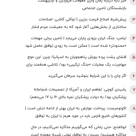
2
خبر تازه درباره زمان واریز معوقات فروردین و اردیبهشت
بازنشستگان تامین اجتماعی
3
پیش‌شرط اصلاح قیمت بنزین | توکلی کاشی: اصلاحات
ساختاری از بخش‌هایی آغاز شود که به معیشت مردم فشار
وارد نکند
4
ترامپ: جنگ ایران بزودی پایان می‌یابد | تامین برخی مهمات
«محدودتر» شده است | ممکن است به زودی توافق حاصل شود
| ما ذخایر تقریبا نامحدود داریم
5
افشای پشت پرده یورش پناهجویان به اسپانیا/ چین: این موج
مهاجرت، یک عملیات «جنگ ترکیبی» بود/ تلاشی هدفمند برای
اعمال فشار بر دولت «پدرو سانچز»
6
اگر چای را با این شرایط بنوشید سرطان می‌گیرید
7
رشیدی کوچی: تفاهم ایران و آمریکا از تصمیمات شجاعانه
پزشکیان بود/ به دولت پزشکیان نمره بالای ۱۶ یا ۱۷ می‌دهم/
یقین بدانید اگر هر فرد دیگری جای پزشکیان بود، کشور با
8
اکونومیست: پرداخت عوارض به ایران بهتر از ادامه تنش است |
مشکلات بزرگی روبه‌رو می‌شد/ اگر جلیلی رئیس‌جمهور
کشورهای خلیج فارس باید در مورد هرمز با ایران به توافق
می‌شد...
برسند | اعراب در مخمصهِ ترامپ گرفتار شده‌اند
9
ابوالفتح: حتی زمانی که می‌گوییم مذاکره نمی‌کنیم، در حال
مذاکره هستیم/ رسیدن به توافق نهایی شبیه معجزه است