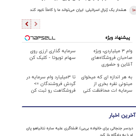
10
هشدار یک ژنرال اسرائیلی: ایران می‌تواند ما را کاملاً نابود کند
پیشنهاد ویژه
وام ۳ میلیاردی، ویژه
سرمایه گذاری ارزی روی
صاحبان فروشگاه‌های
سهام تویوتا - کلیک کن
آنلاین و حضوری
به هر اندازه ای که میخوای
تا 3میلیارد وام سرمایه در
میتونی نقره بخری از
گردش فروشندگان =>
سرمایه ات محافظت کنی
فروشگاهت رو ثبت کن
آخرین اخبار
دردسر جنجالی برای خانواده بی‌بی/ افشاگری علیه ساره نتانیاهو پای
او را به دادگاه باز کرد