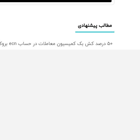
مطالب پیشنهادی
۵۰ درصد کش بک کمیسیون معاملات در حساب ecn بروکر اینوسلو
ترید EURUSD با اسپرد از صفر پیپ
میدونستی میتونی روی سهام آدیداس سرمایه گذاری کنی
از سراسر وب
محصولی که می‌خواستی رو
محصولی که می‌خواستی رو
در شگفت انگیز دیجی‌کالا بخر
در شکفت انگیز دیجی‌کالا ب
!
!