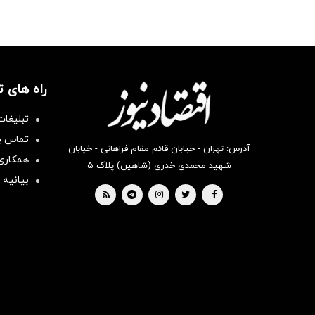
راه های 
تبلیغات
تماس با
آدرس: تهران - خیابان قائم مقام فراهانی - خیابان
همکاری 
شهید محمدی خدری (شاهین) پلاک ۵
بیانیه 