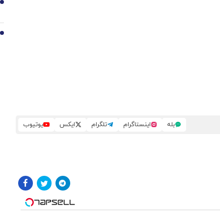
9
10
بله
اینستاگرام
تلگرام
ایکس
یوتیوب