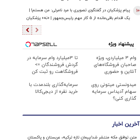
10
پیام پزشکیان در گفتگوی تصویری با مرد نامرئی: من هستم! |
یک اقدام باقی‌مانده از 5 کار مهم رئیس‌جمهور | «نه» پزشکیان
به مجریان گوش به فرمان جبلی و جلیلی!
پیشنهاد ویژه
وام ۳ میلیاردی، ویژه
تا 3میلیارد وام سرمایه در
صاحبان فروشگاه‌های
گردش فروشندگان =>
آنلاین و حضوری
فروشگاهت رو ثبت کن
میدونستی میتونی روی
سرمایه‌گذاری بلندمدت با
سهام آدیداس سرمایه
خرید نقره از دیجی‌کالا
گذاری کنی؟
آخرین اخبار
متن توافق مکه منتشر شد/پیمان تازه ترکیه، عربستان و پاکستان