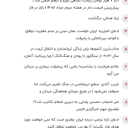
2
دلار ۷ هزار تومان ریخت، بازدهی یورو و درهم منفی شد |
پیش‌بینی قیمت دلار در هفته سوم مرداد 1405 | بازار در فاز
انتظار
3
ژیلا هدائی درگذشت
4
ادعای الجزیره: ایران خواست عمان مبنی بر عدم مغایرت توافق
با قواعد بین‌المللی را پذیرفت
5
جذاب‌ترین کشورها برای زندگی ثروتمندان و انتقال ثروت در
سال 2026؛ از سنگاپور تا یونان و هنگ‌کنگ | چرا بریتانیا، آلمان،
فرانسه، نروژ و کره جنوبی درحال از دست دادن جذابیت
6
علائم هپاتیت را بشناسید/ بلایی که پیشرفت بیماری بر سرتان
هستند؟
می آورد
7
غریب آبادی: سطح دیپلماسی در جنگ تغییر می‌کند، اما
متوقف نمی‌شود | در هیچ دوره‌ای هماهنگی میدان و
دیپلماسی به اندازه امروز نبود | ادبیاتمان در زمان جنگ، مانند
8
خبر انتصاب محسن رضایی به دبیری شعام تکذیب شد؟/
ادبیاتمان در زمان صلح باشد؟
توضیح مهم خبرگزاری فارس
9
ادعای تازه ترامپ درباره ایران: واضح است که نمی خواهند مورد
هدف قرار بگیرند/ آن‌ها می خواهند توافق کنند