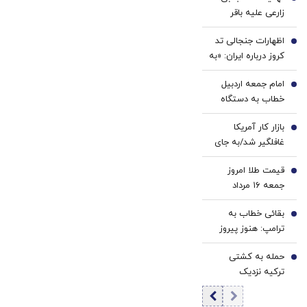
سفید
1
جوان
زارعی علیه باقر
کننده
شو
خرازی:حاضرم با وضو
خانگی
اظهارات جنجالی تد
شلاقت را اجرا کنم
2
کروز درباره ایران: «به
معترضان اسلحه
امام جمعه اردبیل
بدهید»
3
خطاب به دستگاه
قضا: دفتر رهبری
بازار کار آمریکا
تکذیب کرد/ چرا با
4
غافلگیر شد/به جای
خرازی برخورد
ایجاد شغل، ۲۳ هزار
نمی‌شود؟
قیمت طلا امروز
شغل حذف شد
5
جمعه ۱۶ مرداد
۱۴۰۵/ افزایش قیمت
بقائی خطاب به
طلا
6
ترامپ: هنوز پیروز
نشده‌اید که از غنائم
حمله به کشتی
ایران حرف می‌زنید
7
ترکیه نزدیک
روسیه/ پهپاد به
محل اقامت خدمه