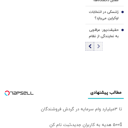
مقابل دانشگاه‌ها؛
گذشت؟+ عکس
هاروارد چگونه ورق
زلنسکی در انتخابات
را برگرداند؟
6
اوکراین می‌بازد؟
نتایج یک
حقیقت‌پور: عراقچی
نظرسنجی تازه
7
به نمایندگی از نظام
خبرساز شد
مذاکره می‌کند؛
تصمیم شخصی
پزشکیان نیست/
برخی مواضع رهبری
را گزینشی
می‌پذیرند
مطالب پیشنهادی
تا 3میلیارد وام سرمایه در گردش فروشندگان
500$ هدیه به کاربران جدید،ثبت نام کن