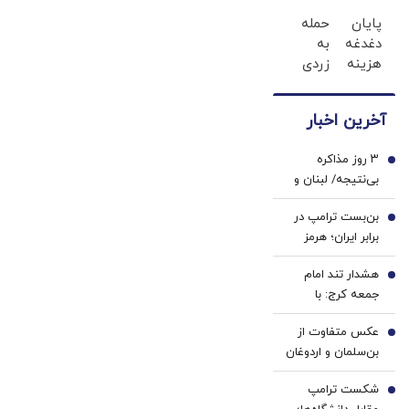
کاربران
فقط با
کره جنوبی
پایان
حمله
جدید،ثبت
احراز
دغدغه
به
درحال از دست
نام کن
هویت
هزینه
زردی
دادن جذابیت
های
دندان
هستند؟
دندان
ها با
آخرین اخبار
پزشکی
ژل
با پک
سفید
۳ روز مذاکره
سفید
کننده
1
بی‌نتیجه/ لبنان و
کننده
دندان!
اسرائیل دست خالی
خانگی
خرید40%تخفیف
بن‌بست ترامپ در
رم را ترک کردند
2
برابر ایران؛ هرمز
ورق را برمی‌گرداند؟
هشدار تند امام
3
جمعه کرج: با
«کودتای برهنگی»
عکس متفاوت از
روبه‌رو شده‌ایم
4
بن‌سلمان و اردوغان
در مکه/پس از
شکست ترامپ
نشست دفاعی چه
5