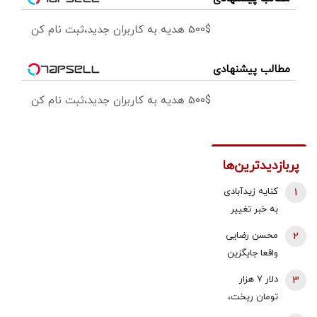
500$ هدیه به کاربران جدید،ثبت نام کن
مطالب پیشنهادی
500$ هدیه به کاربران جدید،ثبت نام کن
پربازدیدترین‌ها
1
کنایه زیدآبادی
به خبر تغییر
دبیر شورای
2
محسن رضایی
عالی امنیت
واقعا جایگزین
ملی/ انگار
ذوالقدر در
3
دلار ۷ هزار
محمدباقر خرازی
شورای عالی
تومان ریخت،
خیلی هم از
امنیت ملی
بازدهی یورو و
اوضاع کشور