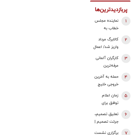
پربازدیدترین‌ها
1
نماینده مجلس
خطاب به
بقایی: شما
2
کالابرگ مرداد
سخنگو
واریز شد/ اعمال
هستید، نه
تغییرات جدید
3
کارگران آلمانی
سخن‌نگو!
در زمان بندی
مرفه‌ترین
کارگران اروپا |
4
حمله به آخرین
قدرت خرید
خروجی خلیج
حداقل دستمزد
فارس | نگرانی
5
زمان اعلام
در آلمان رشد
بازارها از تهدید
توافق برای
کرد
در گلوگاه تازه |
بازگشایی تنگه
6
تعلیق تصمیم،
پیام حمله
هرمز اعلام شد
جرئت تصمیم |
مشکوک در
مصطفی
کانال سوئر برای
7
برگزاری نشست