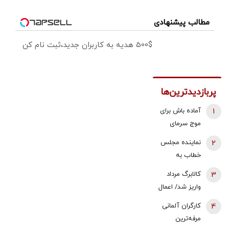
مطالب پیشنهادی
500$ هدیه به کاربران جدید،ثبت نام کن
پربازدیدترین‌ها
1
آماده باش برای
موج سرمای
شدید/ مردم
2
نماینده مجلس
دنبال سوخت
خطاب به
جایگزین باشند
بقایی: شما
3
کالابرگ مرداد
سخنگو
واریز شد/ اعمال
هستید، نه
تغییرات جدید
4
کارگران آلمانی
سخن‌نگو!
در زمان بندی
مرفه‌ترین