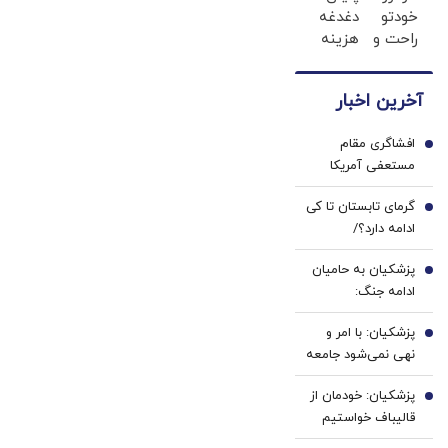
خودتو
دغدغه
هویت
راحت و
هزینه
سریع
های
بفروش
دندان
آخرین اخبار
پزشکی
با پک
افشاگری مقام
سفید
1
مستعفی آمریکا
کننده
درباره ایران: داستان
خانگی
گرمای تابستان تا کی
نزدیک بودن تهران
2
ادامه دارد؟/
به بمب اتم
هواشناسی: ۴۰ تا
پروپاگاندا بود
پزشکیان به حامیان
۵۰ روز دیگر گرما در
3
ادامه جنگ:
پیش داریم
همین‌جوری نگویید
پزشکیان: با امر و
بزن/تبعاتش را هم
4
نهی نمی‌شود جامعه
باید دید
را اداره کرد
پزشکیان: خودمان از
5
قالیباف خواستیم
رئیس تیم