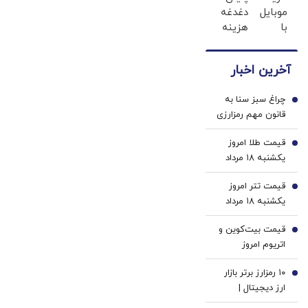
موبایل
دغدغه
ژل
هویت
با
هزینه
سفید
اسنپ
های
کننده
پی | در
دندان
دندان!
آخرین اخبار
۴ قسط
پزشکی
خرید40%تخفیف
بدون
با پک
چراغ سبز سنا به
سود و
سفید
1
قانون مهم رمزارزی
کارمزد!
کننده
| ترامپ یک گام تا
خانگی
قیمت طلا امروز
پیروزی دوم در بازار
2
یکشنبه ۱۸ مرداد
کریپتو | قانون
۱۴۰۵
کلاریتی چیست؟
قیمت تتر امروز
3
یکشنبه ۱۸ مرداد
1405 / کاهش
قیمت بیت‌کوین و
قیمت تتر
4
اتریوم امروز
یکشنبه ۱۸ مرداد
۱۰ رمزارز برتر بازار
۱۴۰۵/ افزایش
5
ارز دیجیتال |
قیمت بیت‌کوین
آلت‌کوین‌ها