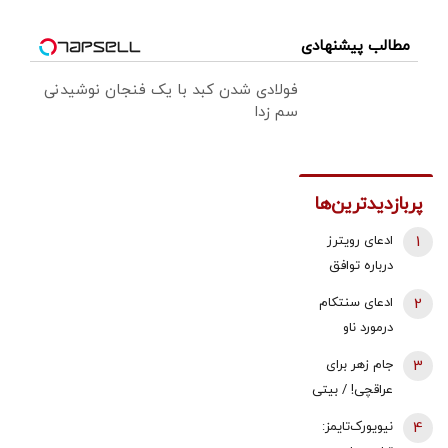
مطالب پیشنهادی
فولادی شدن کبد با یک فنجان نوشیدنی
سم زدا
پربازدیدترین‌ها
1
ادعای رویترز
درباره توافق
هرمز/ در صورت
2
ادعای سنتکام
توافق، محاصره
درمورد ناو
بنادر ایران لغو
هواپیمابر
3
جام زهر برای
می‌شود؟
آبراهام لینکلن
عراقچی! / بیتی
در منطقه
که پزشکیان در
4
نیویورک‌تایمز:
نشست خبری