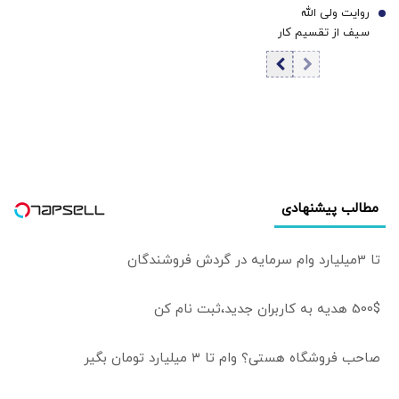
روایت ولی الله
اطلاع قبلی ممنوع
7
وظیفه اصلی
سیف از تقسیم کار
روزنامه‌نگار است |
بخش دولتی و
زاهد: بسیاری از
خصوصی در
بهترین
کشورهای پیشرو
روزنامه‌نگاران کشور،
صادرات |
مجبور به مهاجرت
سفارتخانه‌ها فقط
شده‌اند
سیاسی نباشند |
اتاق‌های بازرگانی
باید بخشی از
مطالب پیشنهادی
دیپلماسی اقتصادی
باشند
تا 3میلیارد وام سرمایه در گردش فروشندگان
500$ هدیه به کاربران جدید،ثبت نام کن
صاحب فروشگاه هستی؟ وام تا ۳ میلیارد تومان بگیر