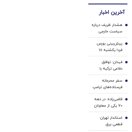
لوکس‌ترین
های
موتور
EREV
دندان
رونمایی
آخرین اخبار
در
پزشکی
شد!
ایران
با پک
هشدار ظریف درباره
سفید
1
سیاست خارجی
کننده
ایران: اروپا را
خانگی
پیش‌بینی بورس
نمی‌توان از
2
فردا یکشنبه 18
معادلات حذف کرد|
مرداد 1405 |
مدیریت تنش با
فیدان: توافق
تقاضای سنگین در
3
آمریکا پیش‌شرط
دفاعی ترکیه با
انتظار معاملات فردا
گسترش روابط ایران
پاکستان و عربستان
با جهان است
سفر محرمانه
علیه ایران نیست
4
فرستاده‌های ترامپ
برای پایان جنگ
قاضی‌زاده: در دهه
اوکراین؟
5
70 یکی از معاونان
وزارت ارشاد،
استاندار تهران:
مطبوعات را «شرّ
6
قطعی برق
لازِم» خوانده بود |
تولیدی‌ها بدون
منتجبی: انتقاد