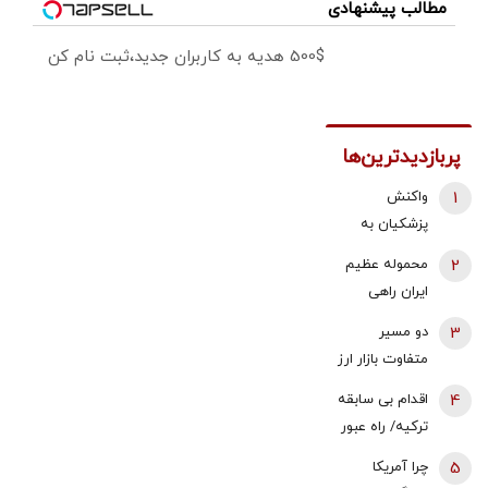
مطالب پیشنهادی
500$ هدیه به کاربران جدید،ثبت نام کن
پربازدیدترین‌ها
1
واکنش
پزشکیان به
استعفای
2
محموله عظیم
ذوالقدر از
ایران راهی
دبیری شعام/
عراق شد +
3
دو مسیر
استعفا تایید
جزئیات
متفاوت بازار ارز
شد؟
و طلا؛ سقوط
4
اقدام بی سابقه
یک‌کاناله دلار
ترکیه/ راه عبور
در برابر جهش
روسیه بسته
5
چرا آمریکا
قیمت طلا |
شد