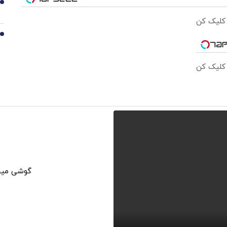
9
 کلیک کن
10
 کلیک کن
گوشی میخو