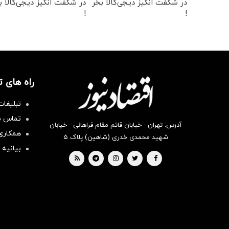
در شگفت انگیز دیجی‌کالا بخر
در شکفت انگیز دیجی‌کالا ب
!
!
راه های 
تبلیغات
تماس با
آدرس: تهران - خیابان قائم مقام فراهانی - خیابان
همکاری 
شهید محمدی خدری (شاهین) پلاک ۵
بیانیه 