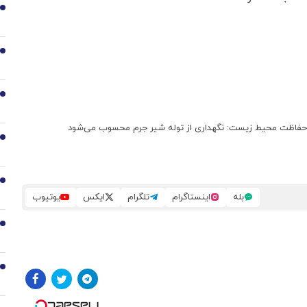
2
3
4
ان حفاظت محیط زیست: نگهداری از توله شیر جرم محسوب می‌شود
5
6
بله
اینستاگرام
تلگرام
ایکس
یوتیوب
7
8