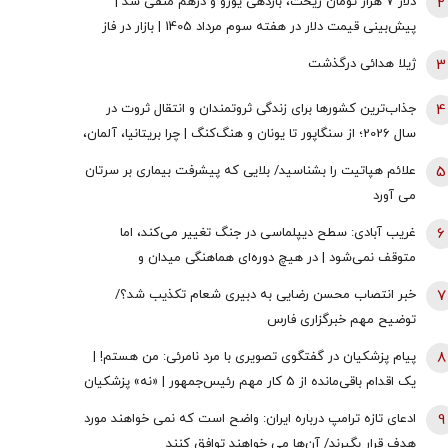
2
دلار ۷ هزار تومان ریخت، بازدهی یورو و درهم منفی شد |
پیش‌بینی قیمت دلار در هفته سوم مرداد 1405 | بازار در فاز
انتظار
3
ژیلا هدائی درگذشت
4
جذاب‌ترین کشورها برای زندگی ثروتمندان و انتقال ثروت در
سال 2026؛ از سنگاپور تا یونان و هنگ‌کنگ | چرا بریتانیا، آلمان،
فرانسه، نروژ و کره جنوبی درحال از دست دادن جذابیت
5
علائم هپاتیت را بشناسید/ بلایی که پیشرفت بیماری بر سرتان
هستند؟
می آورد
6
غریب آبادی: سطح دیپلماسی در جنگ تغییر می‌کند، اما
متوقف نمی‌شود | در هیچ دوره‌ای هماهنگی میدان و
دیپلماسی به اندازه امروز نبود | ادبیاتمان در زمان جنگ، مانند
7
خبر انتصاب محسن رضایی به دبیری شعام تکذیب شد؟/
ادبیاتمان در زمان صلح باشد؟
توضیح مهم خبرگزاری فارس
8
پیام پزشکیان در گفتگوی تصویری با مرد نامرئی: من هستم! |
یک اقدام باقی‌مانده از 5 کار مهم رئیس‌جمهور | «نه» پزشکیان
به مجریان گوش به فرمان جبلی و جلیلی!
9
ادعای تازه ترامپ درباره ایران: واضح است که نمی خواهند مورد
هدف قرار بگیرند/ آن‌ها می خواهند توافق کنند