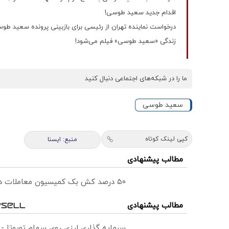
اقدام جدید سعید طوسی!
درخواست نماینده تهران از رئیسی برای بازبینی پرونده سعید طو
زندگی «سعید طوسی» فیلم می‌شود!
ما را در شبکه‌های اجتماعی دنبال کنید
سعید طوسی
کپی لینک کوتاه
منبع: ایسنا
مطالب پیشنهادی
۵۰ درصد کش بک کمیسیون معاملات در حساب ecn بروکر اینوسلو
مطالب پیشنهادی
سرمایه گذاری ارزی روی سهام تویوتا -