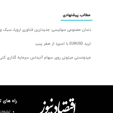
مطالب پیشنهادی
دندان مصنوعی سوئیسی: جدیدترین فناوری اروپا، سبک و
ترید EURUSD با اسپرد از صفر پیپ
میدونستی میتونی روی سهام آدیداس سرمایه گذاری کنی
راه های 
تبلیغات