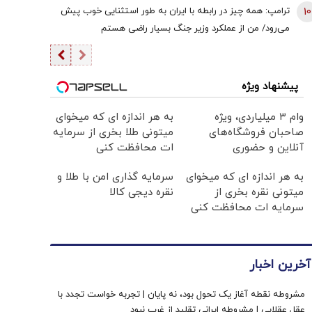
نمی‌تواند این جنگ را برای همیشه ادامه دهد
10
ترامپ: همه چیز در رابطه با ایران به طور استثنایی خوب پیش
می‌رود/ من از عملکرد وزیر جنگ بسیار راضی هستم
پیشنهاد ویژه
وام ۳ میلیاردی، ویژه
به هر اندازه ای که میخوای
صاحبان فروشگاه‌های
میتونی طلا بخری از سرمایه
آنلاین و حضوری
ات محافظت کنی
به هر اندازه ای که میخوای
سرمایه گذاری امن با طلا و
میتونی نقره بخری از
نقره دیجی کالا
سرمایه ات محافظت کنی
آخرین اخبار
مشروطه نقطه آغاز یک تحول بود، نه پایان | تجربه خواست تجدد با
عقل عقلایی | مشروطه ایرانی تقلید از غرب نبود