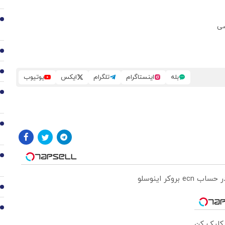
2
سی
3
4
بله
اینستاگرام
تلگرام
ایکس
یوتیوب
5
6
7
8
9
 کلیک کن