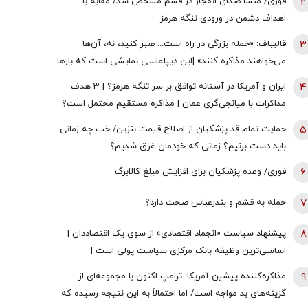
2
فوری/ منشأ صدای انفجار در قشم مشخص شد/ مقابه با
اهداف دشمن در ورودی تنگه هرمز
3
قالیباف: «حمله بزرگی در راه است... صبر کنید، نه، آن‌ها
می‌خواهند مذاکره کنند» |این دیپلماسی نمایشی است که بارها
تکرار شده است
4
ایران و آمریکا در آستانه توافق بر سر تنگه هرمز؟ | 3 هدف
مذاکرات با میانجی‌گری عمان | مذاکره مستقیم محتمل است؟
5
حمایت تمام قد پزشکیان از اصلاح قیمت بنزین/ خب چه زمانی
باید دست بزنیم؟ زمانی که خودمان غرق شدیم؟
6
فوری/ وعده پزشکیان برای افزایش مبلغ کالابرگ
7
حمله به قشم و بندرعباس صحت دارد؟
8
پیشنهاد سیاست «انجماد اقتصادی» از سوی یک اقتصاددان |
اساسی‌ترین وظیفه بانک مرکزی سیاست پولی است |
اولویت‌های بانک مرکزی در شرایط فعلی
9
مذاکره‌کننده پیشین آمریکا: ترامپ اکنون با مجموعه‌ای از
گزینه‌های بد مواجه است/ اما احتمالاً به این نتیجه رسیده که