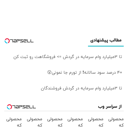
دوستان در چه
جهانی زندگی
می‌کنند | سیاست
خارجی عرصه
تصمیم‌های دشوار و
سنجش دقیق
مطالب پیشنهادی
هزینه و فایده است
تا 3میلیارد وام سرمایه در گردش => فروشگاهت رو ثبت کن
40 درصد سود سالانه❗ از تورم جا نمونی😲
تا 3میلیارد وام سرمایه در گردش فروشندگان
از سراسر وب
محصولی
محصولی
محصولی
محصولی
محصولی
محصولی
که
که
که
که
که
که