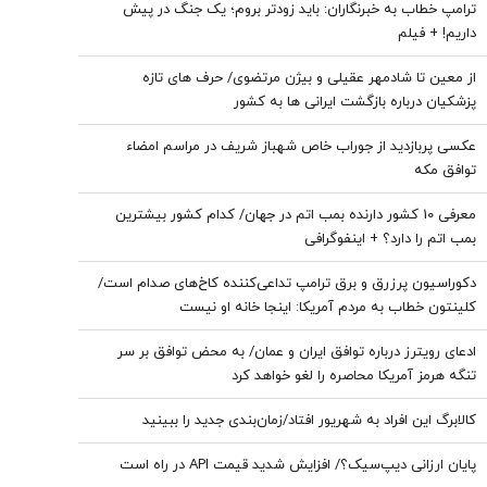
ترامپ خطاب به خبرنگاران: باید زودتر بروم؛ یک جنگ در پیش
داریم! + فیلم
از معین تا شادمهر عقیلی و بیژن مرتضوی/ حرف های تازه
پزشکیان درباره بازگشت ایرانی ها به کشور
عکسی پربازدید از جوراب‌ خاص شهباز شریف در مراسم امضاء
توافق‌ مکه
معرفی 10 کشور دارنده بمب اتم در جهان/ کدام کشور بیشترین
بمب اتم را دارد؟ + اینفوگرافی
دکوراسیون پرزرق‌ و برق ترامپ تداعی‌کننده کاخ‌های صدام است/
کلینتون خطاب به مردم آمریکا: اینجا خانه او نیست
ادعای رویترز درباره توافق ایران و عمان/ به محض توافق بر سر
تنگه هرمز آمریکا محاصره را لغو خواهد کرد
کالابرگ این افراد به شهریور افتاد/زمان‌بندی جدید را ببینید
پایان ارزانی دیپ‌سیک؟/ افزایش شدید قیمت API در راه است