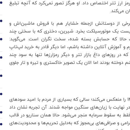
رمز ارز تتر اختصاص داد. او هرگز تصور نمی‌کرد که آنچه تبلیغ
1
ن می‌کند.
2
ه برخی از دوستانش ازجمله خشایار هم با فروش ماشین‌اش و
ر نیست یک موتورسیلکت بخرد. شیرین، دختری که با سختی چند
د، حالا که حسابش بسته شده، سخت نگران است. می‌گوید:
3
و آموزش آنلاین داشته باشم، اما دیگر قادر به خرید لپ‌تاپ
 در روزهای داغ بازار تتر و دیگر رمزارزها تنها به سود چند
4
 دوخته بودند اما الان یک تصویر خاکستری و تیره و تار جلوی
5
6
بازار رمزارز حالا مثل آینه‌ای است که تجربه تلخ بورس ۱۴۰۰ را منعکس می‌کند؛ سالی که بسیاری از مردم با امید سودهای
 در نهایت با زیان‌های سنگین مواجه شدند. آن تجربه نشان داد
7
 فقط به سقوط سرمایه منجر می‌شود. حالا همان سناریو در قالب
گرامی و صرافی‌های بی‌مجوز که به‌دلیل تحریم‌ها و محدودیت‌های
8