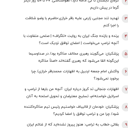
2
گرمای تابستان تا کی ادامه دارد؟/هواشناسی: ۴۰ تا ۵۰ روز دیگر
گرما در پیش داریم
3
تهدید تند مجتبی زارعی علیه باقر خرازی:حاضرم با وضو شلاقت
را اجرا کنم
4
برنده و بازنده جنگ ایران به روایت «تلگراف» | صلحی متفاوت با
آنچه ترامپ می‌خواست | امضای توافق نزدیک است؟
5
پزشکیان: می‌گویند رهبری مخالف مذاکره بود/ در صداوسیما
این‌گونه القا می‌شود که رهبری گفته‌اند «اصلاً مذاکره
نمی‌کنیم» / ما با اجازه ایشان مذاکره کردیم
6
واکنش امام جمعه اردبیل به اظهارات محمدباقر خرازی/ چرا
برخورد نمی‌شود؟
7
اظهارات جنجالی تد کروز درباره ایران: آنچه من بارها از ترامپ و
اسرائیل خواسته‌ام، تسلیح معترضان و تحویل اسلحه به آنان
است
8
پزشکیان: خودمان از قالیباف خواستیم رئیس تیم مذاکره‌کننده
شود/ چرا من و ترامپ توافق را امضا کردیم؟
9
بقائی خطاب به ترامپ: هنوز پیروز نشده‌اید که از غنائم ایران