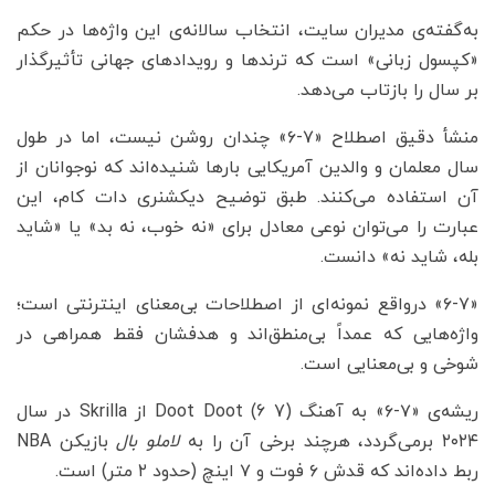
به‌گفته‌ی مدیران سایت، انتخاب سالانه‌ی این واژه‌ها در حکم
«کپسول زبانی» است که ترندها و رویدادهای جهانی تأثیرگذار
بر سال را بازتاب می‌دهد.
منشأ دقیق اصطلاح «۷-۶» چندان روشن نیست، اما در طول
سال معلمان و والدین آمریکایی بارها شنیده‌اند که نوجوانان از
آن استفاده می‌کنند. طبق توضیح دیکشنری دات کام، این
عبارت را می‌توان نوعی معادل برای «نه خوب، نه بد» یا «شاید
بله، شاید نه» دانست.
«۶-۷» درواقع نمونه‌ای از اصطلاحات بی‌معنای اینترنتی است؛
واژه‌هایی که عمداً بی‌منطق‌اند و هدفشان فقط همراهی در
شوخی و بی‌معنایی است.
ریشه‌ی «۷-۶» به آهنگ Doot Doot (6 7) از Skrilla در سال
۲۰۲۴ برمی‌گردد، هرچند برخی آن را به
لاملو بال
بازیکن NBA
ربط داده‌اند که قدش ۶ فوت و ۷ اینچ (حدود ۲ متر) است.