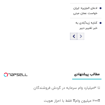
ادعای الجزیره: ایران
6
خواست عمان مبنی
بر عدم مغایرت
کنایه زیدآبادی به
توافق با قواعد
7
خبر تغییر دبیر
بین‌المللی را
شورای عالی امنیت
پذیرفت
ملی/ انگار محمدباقر
خرازی خیلی هم از
اوضاع کشور بی‌خبر
نیست، این ما
هستیم که
بی‌خبریم
مطالب پیشنهادی
تا 3میلیارد وام سرمایه در گردش فروشندگان
❗❗200 میلیون وام❗❗ فقط با احراز هویت