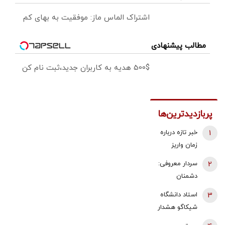
اشتراک الماس ماز: موفقیت به بهای کم
مطالب پیشنهادی
500$ هدیه به کاربران جدید،ثبت نام کن
پربازدیدترین‌ها
1
خبر تازه درباره
زمان واریز
معوقات
2
سردار معروفی:
فروردین و
دشمنان
اردیبهشت
می‌دانند که
3
استاد دانشگاه
بازنشستگان
قادر به تصرف
شیکاگو هشدار
تامین اجتماعی
یک وجب از
داد/ ایران پس