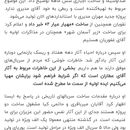
صداوسیما و ساخت اجباری شش ماهه توضیح داد: این موضوع
مربوط به تهیه‌کننده است و ربطی به خود آقای مدیری ندارد.
پروژه جدید مهران مدیری با استانداردهای الان تولید می‌شود.
نقویان همچنین از
ساخت «مهیار عیار ۲» خبر داد
و اعلام کرد:
برای ساخت «زیر آسمان شهر» همچنان در مذاکرات اولیه با
آقای غفوریان هستیم.
او سپس درباره احیاء آثار دهه هفتاد و ریسک بازنمایی دوباره
این آثار یادآور شد: خاطرات خوشی که مردم از سریال‌های
موفق دارند ما هم داریم.
بخشی از این خاطرات مربوط به آثار
آقای عطاران است که اگر شرایط فراهم شود برایشان مهیا
می‌کنیم‌ ایده اولیه از سمت ما مطرح شده است
.
او درباره مقدمات ساخت سریالهای تاریخی در پاسخ به ایسنا
اظهار کرد: آقایان میرباقری و حاتمی کیا مشغول ساخت دو
پروژه هستند جدای از این آثار نفس حضور این عزیزان برای ما
غنیمت است. در گذشته منتهی معمولا یک الف ویژه در تولید
بود ولی حالا ۵ سریال الف ویژه در مراحل تولید است. پوریای ولی