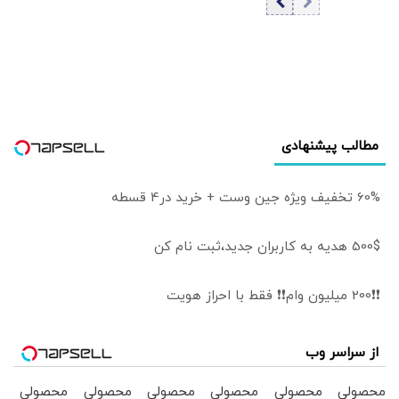
تغییر نظام در ایران
مطالب پیشنهادی
60% تخفیف ویژه جین وست + خرید در4 قسطه
500$ هدیه به کاربران جدید،ثبت نام کن
❗❗200 میلیون وام❗❗ فقط با احراز هویت
از سراسر وب
محصولی
محصولی
محصولی
محصولی
محصولی
محصولی