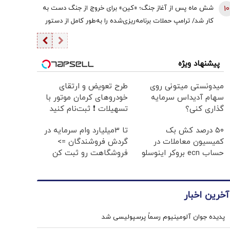
قبلی وی درخصوص اقتصاد ایران در تعارض است
10
شش ماه پس از آغاز جنگ؛ «کین» برای خروج از جنگ دست به
کار شد/ ترامپ حملات برنامه‌ریزی‌شده را به‌طور کامل از دستور
کار خارج نکرده/ گزینه عملیات زمینی وجود دارد؛ اما کسی
خواستار آن نیست
پیشنهاد ویژه
میدونستی میتونی روی
طرح تعویض و ارتقای
سهام آدیداس سرمایه
خودروهای کرمان موتور با
گذاری کنی؟
تسهیلات ❗ ثبت‌نام کنید
۵۰ درصد کش بک
تا 3میلیارد وام سرمایه در
کمیسیون معاملات در
گردش فروشندگان =>
حساب ecn بروکر اینوسلو
فروشگاهت رو ثبت کن
آخرین اخبار
پدیده جوان آلومینیوم رسماً پرسپولیسی شد