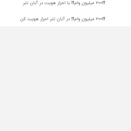
❗❗200 میلیون وام❗❗ با احراز هویت در آبان تتر
❗❗200 میلیون وام❗❗ در آبان تتر احراز هویت کن
میدونستی میتونی روی سهام آدیداس سرمایه گذاری کنی
راه های 
تبلیغات
تماس با
آدرس: تهران - خیابان قائم مقام فراهانی - خیابان
همکاری 
شهید محمدی خدری (شاهین) پلاک ۵
بیانیه 