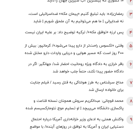
2
10 کشوری که بیشترین آب شیرین جهان را دارند
3
رمضان‌زاده: باید تبلیغ کنیم «پیمان مکه» ضداسرائیلی است،
نه ضدایرانی | ما هم می‌توانیم به آن ملحق شویم | شاید
تندروها با حضور ایران در این پیمان مخالفت کنند اما...
4
پس لرزه «توافق مکه»/ ترکیه توضیح داد: بر علیه ایران نیست
5
وقتی «لکسوس راحت‌تر از دارو پیدا می‌شود»/ کرمانپور: بیش از
۲۰۰ روز است که مسیر هوایی و دریایی واردات دارو مختل شده
است / نخستین قربانی هر جنگ، سلامت مردم است
6
باقر خرازی به دادگاه ویژه روحانیت احضار شد/ جهانگیر: اگر در
دادگاه حضور پیدا نکند، حتماً جلب خواهد شد
7
مداح سرشناس به طرز هولناکی به قتل رسید / فیلم جنایت
برای خانواده ارسال شد
8
محمد قوچانی: عبدالکریم سروش همچنان نسخه قناعت و
پاکسازی دانشگاه می‌پیچد | او تسلیم موج نئومارکسیسم شده
است | سروش به زبان چپ سخن می‌گوید و نظام بازار آزاد
9
واکنش همتی به ادعای وزیر خزانه‌داری آمریکا درباره احتمال
رقابتی را با برچسب کاپیتالیسم توضیح می‌دهد
دستیابی ایران و آمریکا به توافق در روز‌های آینده/ با مواضع