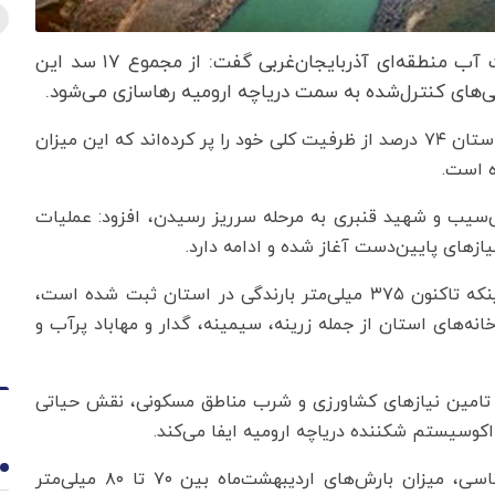
به گزارش اقتصادنیوز به نقل از ایرنا، مدیرعامل شرکت آب منطقه‌ای آذربایجان‌غربی گفت: از مجموع ۱۷ سد این
‌های کنترل‌شده به سمت دریاچه ارومیه رهاسازی می‌شود.
مجید رستگاری اظهار کرد: در حال حاضر، مخازن سدهای استان ۷۴ درصد از ظرفیت کلی خود را پر کرده‌اند که این میزان
نی‌سیب و شهید قنبری به مرحله سرریز رسیدن، افزود: عملیات
زهای پایین‌دست آغاز شده و ادامه دارد.
مدیرعامل شرکت آب منطقه‌ای آذربایجان‌غربی با بیان اینکه تاکنون ۳۷۵ میلی‌متر بارندگی در استان ثبت شده است،
خانه‌های استان از جمله زرینه، سیمینه، گدار و مهاباد پرآب و
بر تامین نیازهای کشاورزی و شرب مناطق مسکونی، نقش حیاتی
اکوسیستم شکننده دریاچه ارومیه ایفا می‌کند.
1
وی همچنین بیان کرد: بر اساس پیش‌بینی‌های هواشناسی، میزان بارش‌های اردیبهشت‌ماه بین ۷۰ تا ۸۰ میلی‌متر