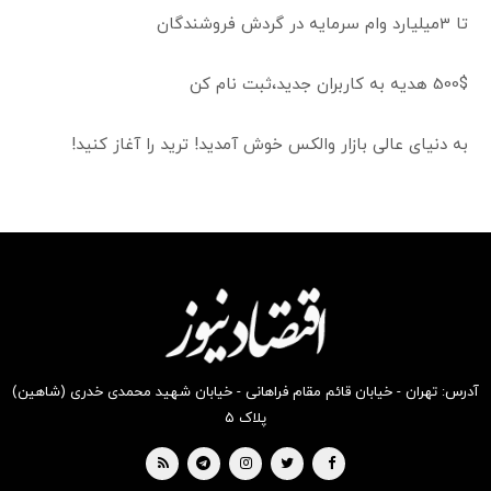
تا 3میلیارد وام سرمایه در گردش فروشندگان
500$ هدیه به کاربران جدید،ثبت نام کن
به دنیای عالی بازار والکس خوش آمدید! ترید را آغاز کنید!
آدرس: تهران - خیابان قائم مقام فراهانی - خیابان شهید محمدی خدری (شاهین)
پلاک ۵