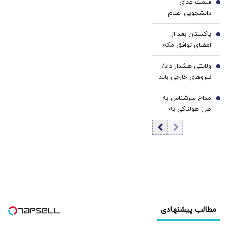
قیمت غذای
4
دانشجویی اعلام
شد
پاکستان بعد از
5
امضای توافق مکه:
باید در برابر اسرائیل
ولایتی هشدار داد/
متحد شویم
6
نیروهای خارجی باید
منطقه را ترک کنند
مداح سرشناس به
7
طرز هولناکی به
قتل رسید / فیلم
جنایت برای خانواده
ارسال شد
مطالب پیشنهادی