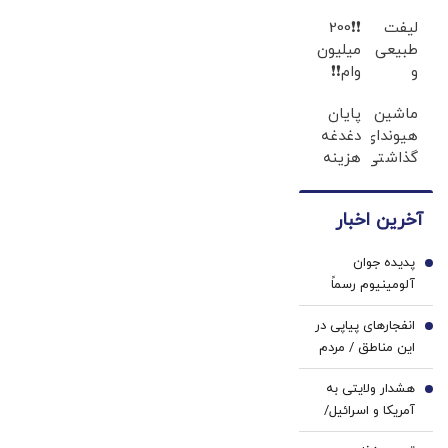
سلامت مردم
لیفت
❗❗200
است
طبیعی
میلیون
و
وام❗❗
تحریک
فقط با
ماشین
پایان
کلاژن‌سازی
احراز
هیوندای
دغدغه
از داخل
هویت
گذاشتی
هزینه
پوست
برای
های
با
فروش
دندان
24ماه
آخرین اخبار
؟ اینجا
پزشکی
ماندگاری
سریع
با پک
✅
پدیده جوان
و راحت
سفید
1
جوان
آلومینیوم رسماً
بفروش
کننده
شو
پرسپولیسی شد
خانگی
انفجارهای پیاپی در
2
این مناطق / مردم
آماده باشند
هشدار ولایتی به
3
آمریکا و اسرائیل/
منطقه را ترک کنید