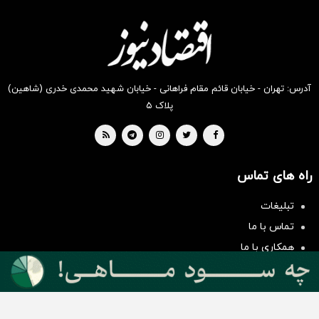
کالا
دیجی
موجود
کالا
است
موجود
است
آدرس: تهران - خیابان قائم مقام فراهانی - خیابان شهید محمدی خدری (شاهین)
پلاک ۵
راه های تماس
سرمایه‌گذاری همسنگ با شاخص
هم‌وزن
تبلیغات
سرمایه گذاری
تماس با ما
همکاری با ما
بیانیه مأموریت
دسته بندی مطالب