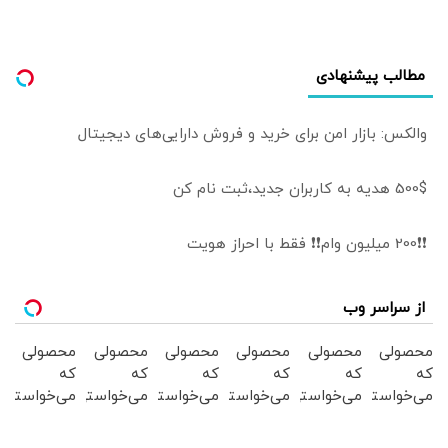
مطالب پیشنهادی
والکس: بازار امن برای خرید و فروش دارایی‌های دیجیتال
500$ هدیه به کاربران جدید،ثبت نام کن
❗❗200 میلیون وام❗❗ فقط با احراز هویت
از سراسر وب
محصولی
محصولی
محصولی
محصولی
محصولی
محصولی
که
که
که
که
که
که
می‌خواستی
می‌خواستی
می‌خواستی
می‌خواستی
می‌خواستی
می‌خواستی
رو در
رو در
رو در
رو در
رو در
رو در
شگفت
شکفت
شکفت
شگفت
شکفت
شگفت