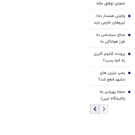
امضای توافق مکه:
باید در برابر اسرائیل
ولایتی هشدار داد/
متحد شویم
3
نیروهای خارجی باید
منطقه را ترک کنند
مداح سرشناس به
4
طرز هولناکی به
قتل رسید / فیلم
پرونده کلثوم اکبری
جنایت برای خانواده
5
به کجا رسید؟
ارسال شد
پمپ بنزین های
6
مشهد قطع شد؟
حمله پهپادی به
7
پالایشگاه لیبی/
هیچ آتش‌سوزی
رخ نداده و هیچ
کس مجروح نشده
است