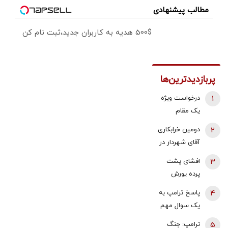
مطالب پیشنهادی
500$ هدیه به کاربران جدید،ثبت نام کن
پربازدیدترین‌ها
1
درخواست ویژه
یک مقام
دولتی از
2
دومین خرابکاری
جوانان: اگر
آقای شهردار در
تفاهم ایران و
بازار مسکن/
3
افشای پشت
آمریکارا برای
پس لرزه صدور
پرده یورش
آینده ایران
«ابلاغیه‌های
پناهجویان به
مفید می‌دانید،
4
پاسخ ترامپ به
اشتباهی» برای
اسپانیا/ چین:
آن را با صدای
یک سوال مهم
دریافت مالیات
این موج
بلند مطالبه
درباره ونس و
از خانه‌‌های
5
ترامپ: جنگ
مهاجرت، یک
کنید | کنشکر و