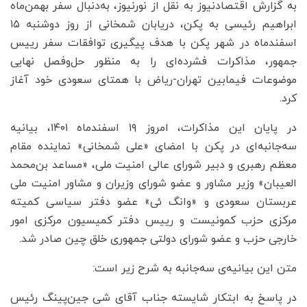
به گزارش اقتصادنیوز به نقل از نورنیوز، به‌دنبال سفر بهمن‌ماه
ابراهیم رئیسی به پکن، دریابان شمخانی از روز دوشنبه ۱۵
اسفندماه در شهر پکن با هدف پیگیری توافقات سفر رییس
جمهور، مذاکرات فشرده‌ای را به منظور حل‌وفصل نهایی
موضوعات فیمابین تهران-ریاض با همتای سعودی خود آغاز
کرد.
در پایان این مذاکرات، امروز ۱۹ اسفندماه ۱۴۰۱، بیانیه
سه‌جانبه‌ای در پکن با امضای «علی شمخانی» نماینده مقام
معظم رهبری و دبیر شورای عالی امنیت ملی، «مساعد بن‌محمد
العیبان» وزیر مشاور و عضو شورای وزیران و مشاور امنیت ملی
عربستان سعودی و «وانگ ئی» عضو دفتر سیاسی کمیته
مرکزی حزب کمونیست و رییس دفتر کمیسیون مرکزی امور
خارجی حزب و عضو شورای دولتی جمهوری خلق چین صادر شد.
متن این بیانیه‌ی سه‌جانبه به شرح زیر است:
در پاسخ به ابتکار شایسته جناب آقای شی جین‌پینگ رئیس