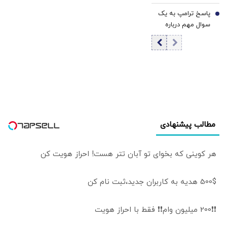
به اسپانیا/ چین:
همۀ دنیا باید با
پاسخ ترامپ به یک
این موج مهاجرت،
7
وضعیت پیش از
سوال مهم درباره
یک عملیات «جنگ
جنگِ تنگۀ هرمز
ونس و روبیو/
ترکیبی» بود/
خداحافظی کنند
کدامیک در
تلاشی هدفمند برای
نظرسنجی ها
اعمال فشار بر دولت
پیشتاز است؟
«پدرو سانچز»
مطالب پیشنهادی
هر کوینی که بخوای تو آبان تتر هست! احراز هویت کن
500$ هدیه به کاربران جدید،ثبت نام کن
❗❗200 میلیون وام❗❗ فقط با احراز هویت