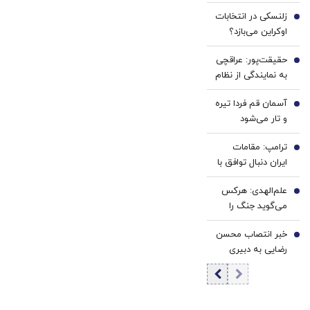
هاروارد چگونه ورق
خانگی
خرید40%تخفیف
زلنسکی در انتخابات
را برگرداند؟
2
اوکراین می‌بازد؟
نتایج یک
حقیقت‌پور: عراقچی
نظرسنجی تازه
3
به نمایندگی از نظام
خبرساز شد
مذاکره می‌کند؛
آسمان قم فردا تیره
تصمیم شخصی
4
و تار می‌شود
پزشکیان نیست/
برخی مواضع رهبری
ترامپ: مقامات
5
را گزینشی
ایران دنبال توافق با
می‌پذیرند
واشنگتن هستند
علم‌الهدی: هرکس
6
می‌گوید جنگ را
تمام کنیم یا منافق
خبر انتصاب محسن
است یا قلب مریض
7
رضایی به دبیری
دارد
شعام تکذیب
شد؟/ توضیح مهم
خبرگزاری فارس