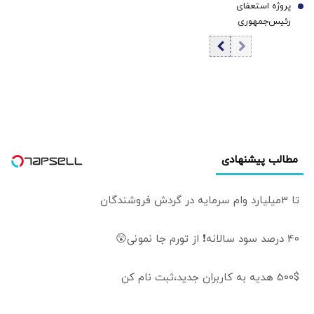
پروژه استعفای
بالستیک/ یمن
7
رئیس‌جمهوری
هشدار داد
دوباره روی میز
تندروها/ آنها می
خواهند سعید
جلیلی را به ریاست
پاستور بگمارند
مطالب پیشنهادی
تا 3میلیارد وام سرمایه در گردش فروشندگان
40 درصد سود سالانه❗ از تورم جا نمونی😲
500$ هدیه به کاربران جدید،ثبت نام کن