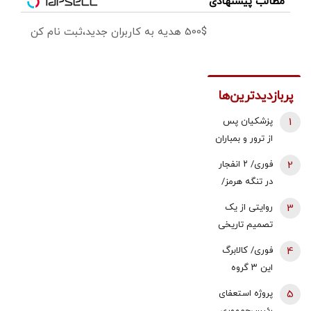
مطالب پیشنهادی
500$ هدیه به کاربران جدید،ثبت نام کن
پربازدیدترین‌ها
1
پزشکیان پس
از ترور و بمباران
محل جلسه ‌اش
2
فوری/ ۲ انفجار
بلافاصله به
در تنگه هرمز/
ملاقات رهبری
نفتکش درحال
3
روایتی از یک
رفت/ واکنش
عبور از تنگه
تصمیم تاریخی
رهبر شهید
بود/ خدمه و
| قطعنامه 598
انقلاب چه بود؟
4
فوری/ کالابرگ
کشتی در
بر اساس چه
این ۳ گروه
سلامت هستند
واقعیت‌هایی
شارژ شد
5
پروژه استعفای
پذیرفته شد؟ |