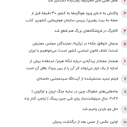
2
عامل اصلی قتل حمیدرضا رجب‌زاده دستگیر شد
3
واکنش به ادعای ورود هواگردها به کشور ٣٠ دقیقه قبل از
حمله به بیت رهبری/ رییس سازمان هواپیمایی کشوری: کذب
محض است/ اگر چنین گزارشی وجود داشت، خودمان آن را
4
کالابرگ در فروشگاه‌های بزرگ هم قطع شد
اطلاع‌رسانی می‌کردیم
5
جنجال «توافق مکه» در ترکیه/ نمایندگان مجلس معترض
شدند/ خلاف قانون اساسی کشور است/ می‌خواهیم با ایران
وارد جنگ شویم؟/ اردوغان این توافقنامه را با چه مجوزی امضا
6
هشدار معنادار زیدآبادی درباره تنگه هرمز/ استفاده بیش از
کرد؟
اندازه از یک ابزار می‌تواند اثر آن را از بین ببرد!/ عاقل آن است
که اندیشه کند پایان را
7
فیلم جدید منتشرشده از آیت‌الله سیدمجتبی خامنه‌ای
8
جاه‌طلبی‌های خطرناک چین در سایه جنگ‌ ایران و اوکراین |
۲۰۲۷؛ سال سرنوشت‌ساز برای شی جین‌ پینگ | ترامپ کنار زده
می شود؟
9
حال جو بایدن وخیم شد
10
اولین عکس از مسی بعد از درگذشت پدرش