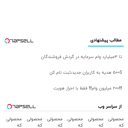
شکارشده آمریکا و
اسرائیل هم به
نمایش درآمد
مطالب پیشنهادی
تا 3میلیارد وام سرمایه در گردش فروشندگان
500$ هدیه به کاربران جدید،ثبت نام کن
❗❗200 میلیون وام❗❗ فقط با احراز هویت
از سراسر وب
محصولی
محصولی
محصولی
محصولی
محصولی
محصولی
که
که
که
که
که
که