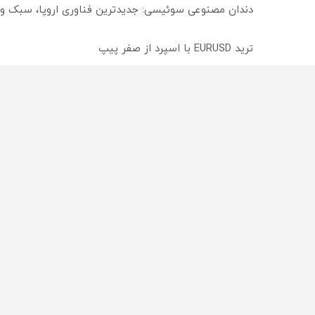
دندان مصنوعی سوئیسی: جدیدترین فناوری اروپا، سبک و
ترید EURUSD با اسپرد از صفر پیپ
میدونستی میتونی روی سهام آدیداس سرمایه گذاری کنی
راه های 
تبلیغات
تماس با
آدرس: تهران - خیابان قائم مقام فراهانی - خیابان
همکاری 
شهید محمدی خدری (شاهین) پلاک ۵
بیانیه 