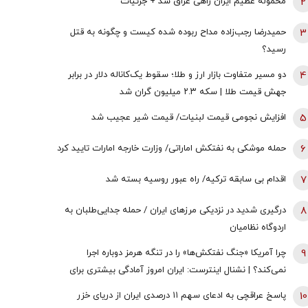
2
محموله عظیم ایران راهی عراق شد + جزئیات
3
حمیدرضا رجب‌زاده مداح ربوده شده کیست و چگونه به قتل
رسید؟
4
دو مسیر متفاوت بازار ارز و طلا؛ سقوط یک‌کاناله دلار در برابر
جهش قیمت طلا | سکه ۲.۳ میلیون گران شد
5
افزایش نجومی قیمت لبنیات/ قیمت شیر عجیب شد
6
حمله موشکی به نفتکش اماراتی/ وزارت خارجه امارات تایید کرد
7
اقدام بی سابقه ترکیه/ راه عبور روسیه بسته شد
8
درگیری شدید در نزدیکی مرز‌های ایران / حمله جدایی‌طلبان به
اردوگاه نظامیان
9
چرا آمریکا «جنگ نفتکش‌ها» را در تنگه هرمز دوباره اجرا
نمی‌کند؟ | نشنال اینترست: ایران امروز آمادگی بیشتری برای
جنگ در خلیج‌فارس دارد
10
پاسخ عراقچی به ادعای سهم ۱۱ درصدی ایران از دریای خزر