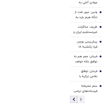
جوادی آملی به
کننده
شایعه استعفای
خانگی
ونس: عبور نفت از
پزشکیان
2
تنگه هرمز باید به
حداکثر خود برسد |
ظریف: مذاکرات
هنوز تا پایان بازی با
3
غیرمستقیم ایران و
ایران فاصله داریم و
آمریکا می‌تواند مانع
در میانه آن
پیش‌بینی بورس
نتیجه مطلوب شود
4
هستیم | باید
فردا یکشنبه 18
| اروپا را نمی‌توان از
ببینیم آیا ایرانی‌ها
مرداد 1405 |
معادلات حذف کرد |
حاضرند تغییرات
فیدان: مصر هم به
تقاضای سنگین در
5
مدیریت تنش با
بلندمدت ایجاد کنند
توافق مکه خواهد
انتظار معاملات فردا
آمریکا پیش‌شرط
یا نه
پیوست + فیلم
گسترش روابط با
فیدان: توافق
6
جهان است
دفاعی ترکیه با
پاکستان و عربستان
سفر محرمانه
علیه ایران نیست
7
فرستاده‌های ترامپ
برای پایان جنگ
اوکراین؟