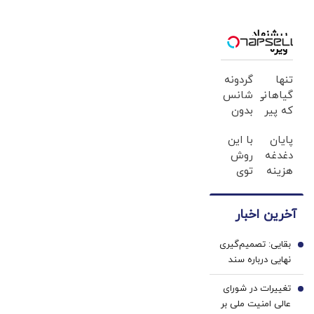
شورای‌عالی
امنیت ملی
پیشنهاد
ویژه
تنها
گردونه
گیاهانی
شانس
که پیر
بدون
شدن
پوچ از
پایان
با این
رو
PS5 تا
دغدغه
روش
متوقف
آیفون17
هزینه
توی
می
و بیت
های
خونه،سفیدی
کنند
کوین
دندان
و
🔥
آخرین اخبار
پزشکی
زیبایی
با پک
دندوناتو
بقایی: تصمیم‌گیری
سفید
برگردون
1
نهایی درباره سند
کننده
(40%off)
دریای خزر به
خانگی
تغییرات در شورای
مجلس واگذار شد+
2
عالی امنیت ملی بر
فیلم