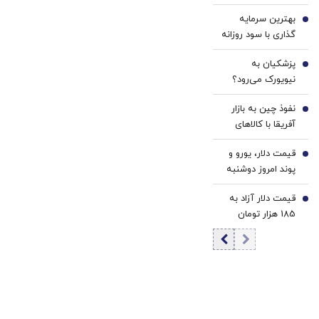
روند مذاکرات تاثیر
بهترین سرمایه
می گذارد؟/ بقایی:
3
گذاری با سود روزانه
کشور ما، کشور
در ۱۴۰۵[سود
نهادهاست نه
پزشکیان به
روزشمار، ریسک
4
اشخاص/ تصمیم
نیویورک می‌رود؟
پایین و نقدشوندگی
سازی و تصمیم
بالا]
گیری در قالب
نفوذ چین به بازار
5
مجموعه نهادها
آفریقا با کالاهای
صورت می‌گیرد
ارزان‌قیمت |
قیمت دلار، یورو و
انتخاب راهبردی
6
پوند امروز دوشنبه
آمریکا برای عقب
۱۹ مرداد 1405/
نماندن از اژدهای
قیمت دلار آزاد به
کاهش قیمت دلار و
7
زرد و تقویت حضور
185 هزار تومان
یورو
در بازارها
رسید