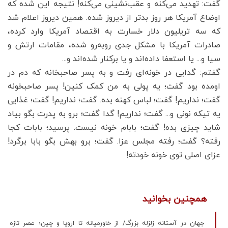
گفت: تهدید می‌کنه و عقب‌نشینی می‌کنه! نتیجه این شده که
اوضاع آمریکا هر روز بدتر از دیروز شده. همین دیروز اعلام شد
که سه تریلیون دلار خسارت به اقتصاد آمریکا وارد کرده،
صادرات آمریکا با مشکل جدی رو‌به‌رو شده، مقامات ارتش و
سیا و‌... یا استعفا داده‌اند و یا برکنار شده‌اند و‌...
گفتم: گدایی در خونه‌ای رفت و به پسر صاحبخانه که دم در
اومده بود گفت؛ یه پولی به من کمک کنین! پسر صاحبخونه
گفت؛ نداریم! گفت؛ لباس کهنه بده. گفت؛ نداریم! گفت؛ غذایی
یه تیکه نونی و‌... گفت؛ نداریم! گدا گفت؛ برو به پدرت بگو بیاد
شاید چیزی بده! گفت؛ بابام خونه نیست. پرسید؛ بابات کجا
رفته؟ گفت؛ رفته مجلس عزا. گفت؛ برو بهش بگو بابا برگرد!
عزای اصلی توی خونه خودته!
همچنین بخوانید
جهان در آستانه زلزله بزرگ/ از خاورمیانه تا اروپا و چین؛ عصر تازه