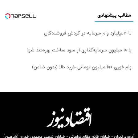
مطالب پیشنهادی
تا 3میلیارد وام سرمایه در گردش فروشندگان
با 10 میلیون سرمایه‌گذاری از سود ساخت بهره‌مند شو!
وام فوری 100 میلیون تومانی خرید طلا (بدون ضامن)
آدرس: تهران - خیابان قائم مقام فراهانی - خیابان شهید محمدی خدری (شاهین)