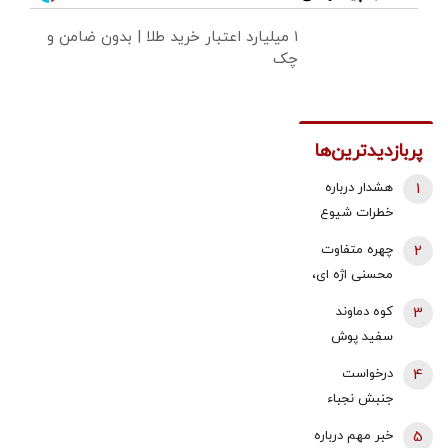
۱ میلیارد اعتبار خرید طلا | بدون ضامن و
چک
پربازدیدترین‌ها
1
هشدار درباره
خطرات شیوع
این ماده مخدر/
2
چهره متفاوت
حتی یک‌بار
محسنی اژه ای،
تجربه هم
بدون عبا و
3
کوه دماوند
خطرناک است
عمامه + عکس
سفید پوش
شد + فیلم
4
درخواست
جنبش نجباء
عراق برای حمله
5
خبر مهم درباره