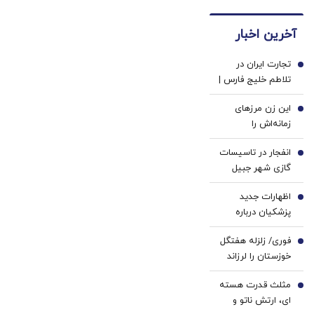
آبان‌تتر
های
ظلم
(40%تخفیف)
بخر |
دندان
می‌کنی؟
آخرین اخبار
100
پزشکی
هزار
با پک
تجارت ایران در
تومان
سفید
1
تلاطم خلیج فارس |
هم
کننده
آرش نجفی:
جایزه
خانگی
این زن مرزهای
حمل‌ونقل دریایی
2
بگیر
زمانه‌اش را
اصلاً قابل مقایسه با
شکست/ زنی که
سایر مسیرها
انفجار در تاسیسات
روزگاری بلبل آواز
3
نیست | قطعاً تولید
گازی شهر جبیل
ایران خوانده می‌شد
صدمه جدی خواهد
عربستان/ ماجرا
اما ...
خورد
اظهارات جدید
چیست؟
4
پزشکیان درباره
گران شدن بنزین/
فوری/ زلزله هفتگل
محاصره هستیم و
5
خوزستان را لرزاند
نمی توانیم بنزین
وارد کنیم
مثلث قدرت هسته
6
ای، ارتش ناتو و