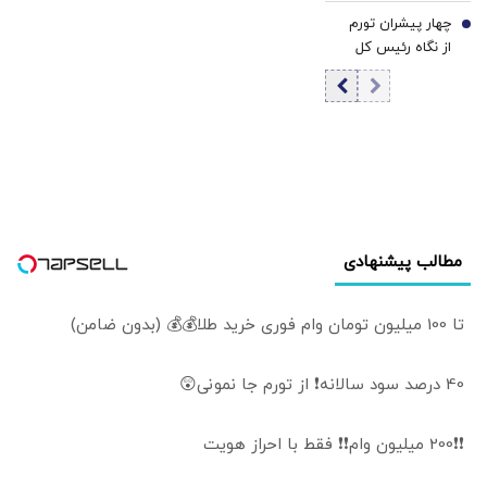
ثروت نفتی در مکه
چهار پیشران تورم
| چتر امنیتی
7
از نگاه رئیس کل
پاکستان جایگزین
پیشین بانک مرکزی
آمریکا می شود؟ |
| چرا سیاست پولی
چرا پیمان مکه، هم
کافی نیست؟ | راه
هند را نگران کرد
مهار تورم از کدام
هم اسرائیل را؟
مسیر می‌گذرد؟
مطالب پیشنهادی
تا 100 میلیون تومان وام فوری خرید طلا💰💰 (بدون ضامن)
40 درصد سود سالانه❗ از تورم جا نمونی😲
❗❗200 میلیون وام❗❗ فقط با احراز هویت