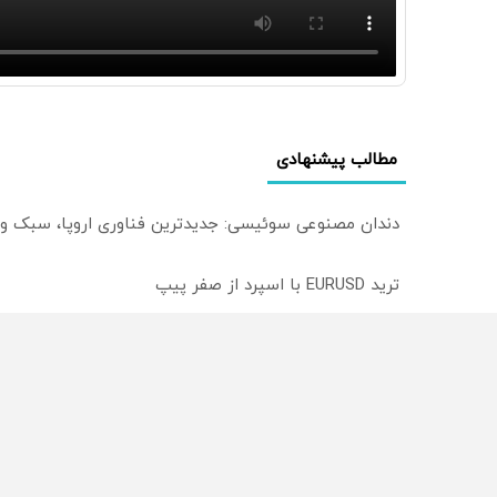
مطالب پیشنهادی
دندان مصنوعی سوئیسی: جدیدترین فناوری اروپا، سبک و
ترید EURUSD با اسپرد از صفر پیپ
بونوس واریز تا سقف 500 دلار، برای تریدرهای فعال فارکس
از سراسر وب
محصولی که می‌خواستی رو
محصولی که می‌خواستی رو