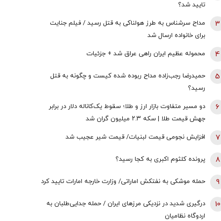
تایید شد؟
3
مداح سرشناس به طرز هولناکی به قتل رسید / فیلم جنایت
برای خانواده ارسال شد
4
محموله عظیم ایران راهی عراق شد + جزئیات
5
حمیدرضا رجب‌زاده مداح ربوده شده کیست و چگونه به قتل
رسید؟
6
دو مسیر متفاوت بازار ارز و طلا؛ سقوط یک‌کاناله دلار در برابر
جهش قیمت طلا | سکه ۲.۳ میلیون گران شد
7
افزایش نجومی قیمت لبنیات/ قیمت شیر عجیب شد
8
پرونده کلثوم اکبری به کجا رسید؟
9
حمله موشکی به نفتکش اماراتی/ وزارت خارجه امارات تایید کرد
10
درگیری شدید در نزدیکی مرز‌های ایران / حمله جدایی‌طلبان به
اردوگاه نظامیان