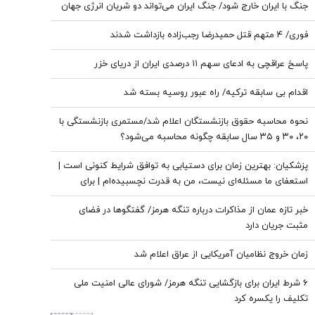
جنگ با ایران خارج شود/ جنگ ایران می‌تواند دو شریان انرژی جهان
را به خطر بیندازد
فوری/ ۴ متهم قتل حمیدرضا رجب‌زاده بازداشت شدند
پاسخ عراقچی به ادعای سهم ۱۱ درصدی ایران از دریای خزر
اقدام بی سابقه ترکیه/ راه عبور روسیه بسته شد
نحوه محاسبه حقوق بازنشستگان اعلام شد/مستمری بازنشستگی با
۲۰، ۳۰ و ۳۵ سال سابقه چگونه محاسبه می‌شود؟
پزشکیان‌: بهترین زمان برای دستیابی به توافق شرایط کنونی است |
استعفای ما مسئله‌ای نیست، من به قدرت نچسبیده‌ام | برای
همیشه که نمی‌توان جنگید | برنامه این بود که حتی به پاسگاه‌های
خبر تازه عمان از مذاکرات درباره تنگه هرمز/ گفتگوها در فضای
مرزی ما حمله شود
مثبت جریان دارد
زمان خروج نظامیان آمریکایی از عراق اعلام شد
۶ شرط ایران برای بازگشایی تنگه هرمز/ شورای عالی امنیت ملی
تکلیف را یکسره کرد