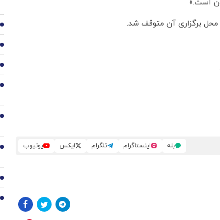
دن است.»
محل برگزاری آن متوقف شد.
3
4
5
6
7
بله
اینستاگرام
تلگرام
ایکس
یوتیوب
8
9
10