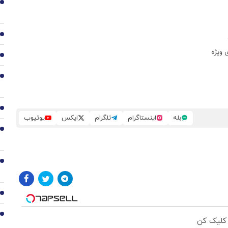
2
3
4
5
6
بله
اینستاگرام
تلگرام
ایکس
یوتیوب
7
8
9
10
 کلیک کن