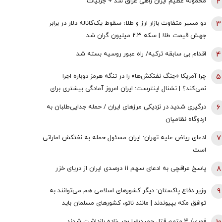
2
محموله عظیم ایران راهی عراق شد + جزئیات
3
دو مسیر متفاوت بازار ارز و طلا؛ سقوط یک‌کاناله دلار در برابر
جهش قیمت طلا | سکه ۲.۳ میلیون گران شد
4
اقدام بی سابقه ترکیه/ راه عبور روسیه بسته شد
5
چرا آمریکا «جنگ نفتکش‌ها» را در تنگه هرمز دوباره اجرا
نمی‌کند؟ | نشنال اینترست: ایران امروز آمادگی بیشتری برای
جنگ در خلیج‌فارس دارد
6
درگیری شدید در نزدیکی مرز‌های ایران / حمله جدایی‌طلبان به
اردوگاه نظامیان
7
ادعای ریاض علیه تهران: ایران مسئول حمله به نفتکش اماراتی
است
8
پاسخ عراقچی به ادعای سهم ۱۱ درصدی ایران از دریای خزر
9
وزیر دفاع پاکستان: دیگر کشورهای اسلامی هم می‌توانند به
توافق مکه بپیوندند | مانند ناتو، کشورهای مسلمان باید
اختلافات خود را کنار بگذارند
فوری/ ۴ متهم قتل حمیدرضا رجب‌زاده بازداشت شدند