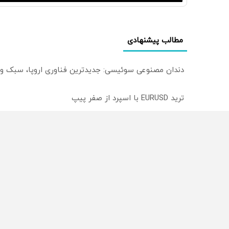
مطالب پیشنهادی
دندان مصنوعی سوئیسی: جدیدترین فناوری اروپا، سبک و
ترید EURUSD با اسپرد از صفر پیپ
میدونستی میتونی روی سهام آدیداس سرمایه گذاری کنی
از سراسر وب
محصولی که می‌خواستی رو
محصولی که می‌خواستی رو
در شگفت انگیز دیجی‌کالا بخر
در شکفت انگیز دیجی‌کالا ب
!
!