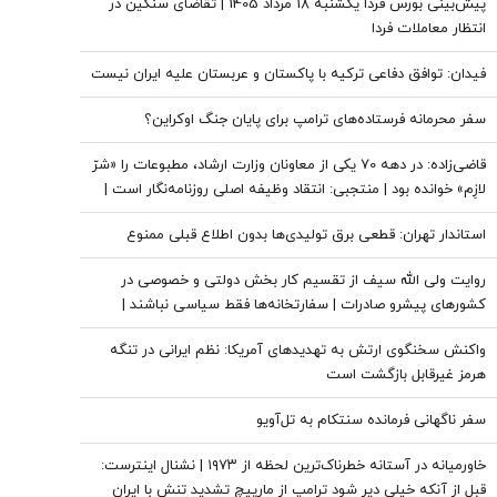
پیش‌بینی بورس فردا یکشنبه 18 مرداد 1405 | تقاضای سنگین در
انتظار معاملات فردا
فیدان: توافق دفاعی ترکیه با پاکستان و عربستان علیه ایران نیست
سفر محرمانه فرستاده‌های ترامپ برای پایان جنگ اوکراین؟
قاضی‌زاده: در دهه 70 یکی از معاونان وزارت ارشاد، مطبوعات را «شرّ
لازِم» خوانده بود | منتجبی: انتقاد وظیفه اصلی روزنامه‌نگار است |
زاهد: بسیاری از بهترین روزنامه‌نگاران کشور، مجبور به مهاجرت
استاندار تهران: قطعی برق تولیدی‌ها بدون اطلاع قبلی ممنوع
شده‌اند
روایت ولی الله سیف از تقسیم کار بخش دولتی و خصوصی در
کشورهای پیشرو صادرات | سفارتخانه‌ها فقط سیاسی نباشند |
اتاق‌های بازرگانی باید بخشی از دیپلماسی اقتصادی باشند
واکنش سخنگوی ارتش به تهدیدهای آمریکا: نظم ایرانی در تنگه
هرمز غیرقابل بازگشت است
سفر ناگهانی فرمانده سنتکام به تل‌آویو
خاورمیانه در آستانه خطرناک‌ترین لحظه از ۱۹۷۳ | نشنال اینترست:
قبل از آنکه خیلی دیر شود ترامپ از مارپیچ تشدید تنش با ایران