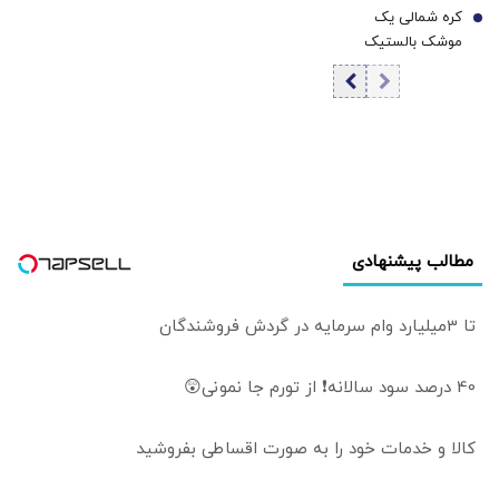
کره شمالی یک
می‌شود
7
موشک بالستیک
شلیک کرد/ ارتش
کره خبر داد
مطالب پیشنهادی
تا 3میلیارد وام سرمایه در گردش فروشندگان
40 درصد سود سالانه❗ از تورم جا نمونی😲
کالا و خدمات خود را به صورت اقساطی بفروشید