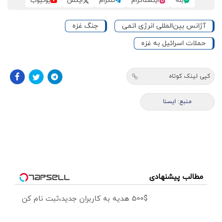
بله
اینستاگرام
تلگرام
ایکس
یوتیوب
آژانس بین‌المللی انرژی اتمی
جنگ غزه
حملات اسرائیل به غزه
کپی لینک کوتاه
منبع: ايسنا
مطالب پیشنهادی
500$ هدیه به کاربران جدید،ثبت نام کن