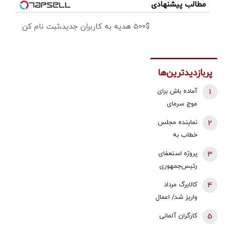
مطالب پیشنهادی
500$ هدیه به کاربران جدید،ثبت نام کن
پربازدیدترین‌ها
1
آماده باش برای
موج سرمای
شدید/ مردم
2
نماینده مجلس
دنبال سوخت
خطاب به
جایگزین باشند
بقایی: شما
3
پروژه استعفای
سخنگو
رئیس‌جمهوری
هستید، نه
دوباره روی میز
4
کالابرگ مرداد
سخن‌نگو!
تندروها/ آنها
واریز شد/ اعمال
می خواهند
تغییرات جدید
5
کارگران آلمانی
سعید جلیلی را
در زمان بندی