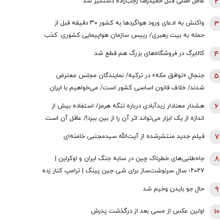
2
عامل اصلی قتل حمیدرضا رجب‌زاده دستگیر شد
3
واکنش به ادعای ورود هواگردها به کشور ٣٠ دقیقه قبل از
حمله به بیت رهبری/ رییس سازمان هواپیمایی کشوری: کذب
محض است/ اگر چنین گزارشی وجود داشت، خودمان آن را
4
کالابرگ در فروشگاه‌های بزرگ هم قطع شد
اطلاع‌رسانی می‌کردیم
5
جنجال «توافق مکه» در ترکیه/ نمایندگان مجلس معترض
شدند/ خلاف قانون اساسی کشور است/ می‌خواهیم با ایران
وارد جنگ شویم؟/ اردوغان این توافقنامه را با چه مجوزی امضا
6
هشدار معنادار زیدآبادی درباره تنگه هرمز/ استفاده بیش از
کرد؟
اندازه از یک ابزار می‌تواند اثر آن را از بین ببرد!/ عاقل آن است
که اندیشه کند پایان را
7
فیلم جدید منتشرشده از آیت‌الله سیدمجتبی خامنه‌ای
8
جاه‌طلبی‌های خطرناک چین در سایه جنگ‌ ایران و اوکراین |
۲۰۲۷؛ سال سرنوشت‌ساز برای شی جین‌ پینگ | ترامپ کنار زده
می شود؟
9
حال جو بایدن وخیم شد
10
اولین عکس از مسی بعد از درگذشت پدرش