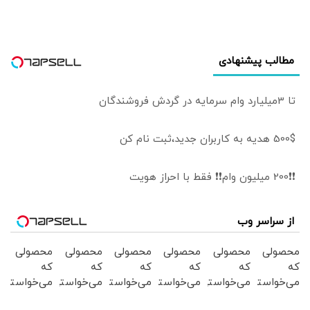
آمریکا: اینجا خانه او
نیست
مطالب پیشنهادی
تا 3میلیارد وام سرمایه در گردش فروشندگان
500$ هدیه به کاربران جدید،ثبت نام کن
❗❗200 میلیون وام❗❗ فقط با احراز هویت
از سراسر وب
محصولی
محصولی
محصولی
محصولی
محصولی
محصولی
که
که
که
که
که
که
می‌خواستی
می‌خواستی
می‌خواستی
می‌خواستی
می‌خواستی
می‌خواستی
رو در
رو در
رو در
رو در
رو در
رو در