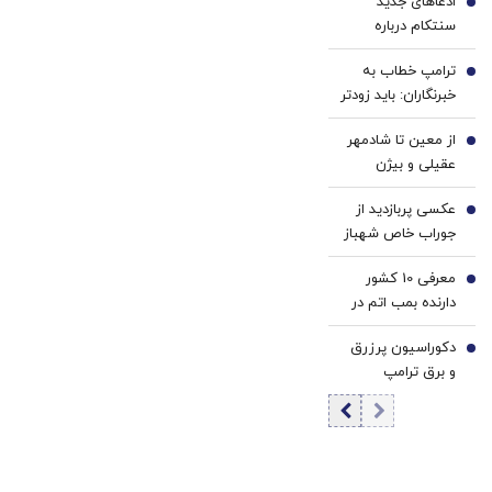
ادعاهای جدید
2
سنتکام درباره
محاصره دریایی/ ۵۱
ترامپ خطاب به
کشتی تجاری را
3
خبرنگاران: باید زودتر
منحرف کردیم/ دو
بروم؛ یک جنگ در
کشتی را از کار
از معین تا شادمهر
پیش داریم! + فیلم
4
انداخته‌ایم
عقیلی و بیژن
مرتضوی/ حرف های
عکسی پربازدید از
تازه پزشکیان درباره
5
جوراب‌ خاص شهباز
بازگشت ایرانی ها
شریف در مراسم
به کشور
معرفی 10 کشور
امضاء توافق‌ مکه
6
دارنده بمب اتم در
جهان/ کدام کشور
دکوراسیون پرزرق‌
بیشترین بمب اتم
7
و برق ترامپ
را دارد؟ +
تداعی‌کننده
اینفوگرافی
کاخ‌های صدام
است/ کلینتون
خطاب به مردم