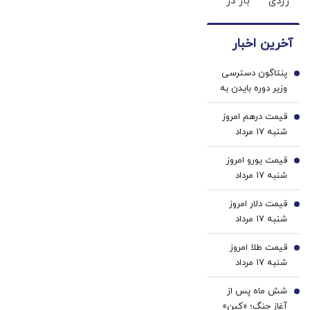
زردی
بار در
با پک
برگ
دندان
ایران
سفید
چک
ها با
🇮🇷
کننده
صیادی
آخرین اخبار
ژل
این
خانگی
سفید
دکتر
پنتاگون دسترسی
کننده
کرم
1
وزیر دوره بایدن به
دندان!
ترمیم
اطلاعات محرمانه را
خرید40%تخفیف
کننده
قیمت درهم امروز
لغو کرد
2
23
شنبه ۱۷ مرداد
روزه
۱۴۰۵/ افزایش
ساخت!
قیمت یورو امروز
قیمت درهم
3
شنبه ۱۷ مرداد
۱۴۰۵/ افزایش
قیمت دلار امروز
قیمت یورو
4
شنبه ۱۷ مرداد
۱۴۰۵/ افزایش
قیمت طلا امروز
قیمت دلار
5
شنبه ۱۷ مرداد
۱۴۰۵/ افزایش
شش ماه پس از
قیمت طلا
6
آغاز جنگ؛ «کین»