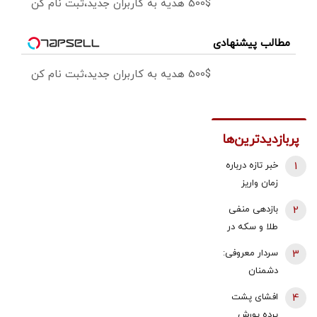
500$ هدیه به کاربران جدید،ثبت نام کن
مطالب پیشنهادی
500$ هدیه به کاربران جدید،ثبت نام کن
پربازدیدترین‌ها
1
خبر تازه درباره
زمان واریز
معوقات
2
بازدهی منفی
فروردین و
طلا و سکه در
اردیبهشت
هفته دوم
3
سردار معروفی:
بازنشستگان
مرداد 1405 |
دشمنان
تامین اجتماعی
پیش بینی
می‌دانند که
4
افشای پشت
قیمت طلا با دو
قادر به تصرف
پرده یورش
اهرم دلار و