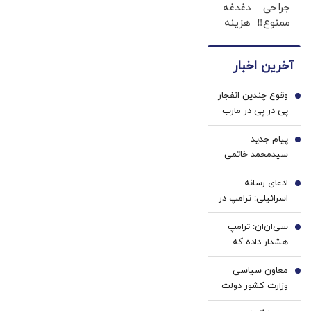
جراحی
دغدغه
و
هویت
ممنوع‼️
هزینه
مانکن
درمان
های
شو(تخفیف
کمر درد
دندان
تا
آخرین اخبار
بدون
پزشکی
امشب)
جراحی
با پک
وقوع چندین انفجار
و دوره
سفید
1
پی در پی در مارب
نقاهت
کننده
یمن
خانگی
پیام جدید
2
سیدمحمد خاتمی
ادعای رسانه
3
اسرائیلی: ترامپ در
مسیر توافق با ایران
سی‌ان‌ان: ترامپ
قرار دارد
4
هشدار داده که
افشای موجودی
معاون سیاسی
مهمات، آمریکا را
5
وزارت کشور دولت
مذاکرات، در
اصلاحات: سر باز
وضعیت ضعیف