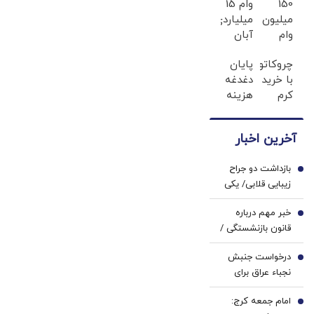
150
وام 15
میلیون
میلیاردی
وام
آبان
بدون
تتر |
چروکاتو
پایان
ضامن
فوری،
با خرید
دغدغه
با یک
فقط با
کرم
هزینه
چک ؛
احراز
جوانساز
های
پرداخت
هویت
اسپیرولینا
دندان
دو
آخرین اخبار
خاک
پزشکی
ساله |
یکسان
با پک
سود
بازداشت دو جراح
کن!
سفید
1
کم
زیبایی قلابی/ یکی
کلیک
کننده
از متهمان: عفونت
جهت
خانگی
خبر مهم درباره
بیماران یا کج شدن
2
خرید
قانون بازنشستگی /
صورت آنها تقصیر
شرایط جدید
خودشان بود!
درخواست جنبش
بازنشستگی زنان و
3
نجباء عراق برای
مردان اعلام شد
حمله نظامی به
امام جمعه کرج:
عربستان/ اکرم
4