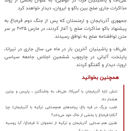
علی‌اف و پاشینیان فردا در ابوظبی، به عنوان بخشی از روند
مذاکرات جاری صلح بین باکو و ایروان، دیدار خواهند کرد.
جمهوری آذربایجان و ارمنستان که پس از جنگ دوم قره‌باغ به
پیشنهاد باکو مذاکرات صلح را آغاز کردند، در مارس ۲۰۲۵ بر سر
متن توافقنامه صلح به توافق رسیدند.
علی‌اف و پاشینیان آخرین بار در ماه می سال جاری در تیرانا،
پایتخت آلبانی در چارچوب ششمین اجلاس جامعه سیاسی
اروپا، دیدار و گفتگو کردند.
همچنین بخوانید
تنش تازه آذربایجان با آمریکا/ علی‌اف به واشنگتن ، پاریس و برلین
هشدار داد
غایب بزرگ در قره باغ؛ پیامدهای هم‌صدایی ترکیه با آذربایجان/ چرا
آنکارا قره‌باغ را بخشی از خاک خود می‌داند؟
طنین هم صدایی آذربایجان و ترکیه از نخجوان تا قره‌باغ/ آیا روسیه
میدان را به رقیب باخت؟