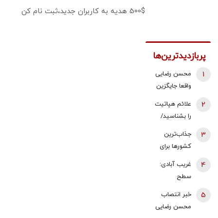
500$ هدیه به کاربران جدید،ثبت نام کن
پربازدیدترین‌ها
1
محسن رضایی
واقعا جایگزین
ذوالقدر در
2
علائم هپاتیت
شورای عالی
را بشناسید/
امنیت ملی
بلایی که
3
جذاب‌ترین
شده است؟
پیشرفت
کشورها برای
بیماری بر
زندگی
4
غریب آبادی:
سرتان می آورد
ثروتمندان و
سطح
انتقال ثروت در
دیپلماسی در
5
خبر انتصاب
سال 2026؛ از
جنگ تغییر
محسن رضایی
سنگاپور تا
می‌کند، اما