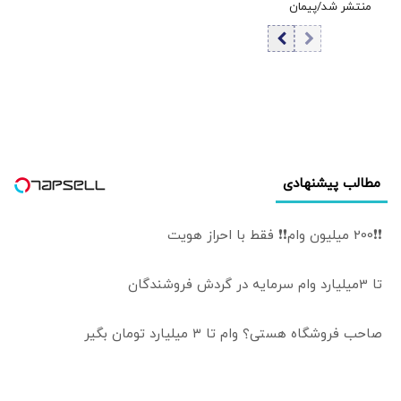
منتشر شد/پیمان
آزمون ترکیه و
تازه ترکیه،
پاکستان گفت
عربستان و پاکستان
«حمله به یکی،
حمله به همه
است»
مطالب پیشنهادی
❗❗200 میلیون وام❗❗ فقط با احراز هویت
تا 3میلیارد وام سرمایه در گردش فروشندگان
صاحب فروشگاه هستی؟ وام تا ۳ میلیارد تومان بگیر