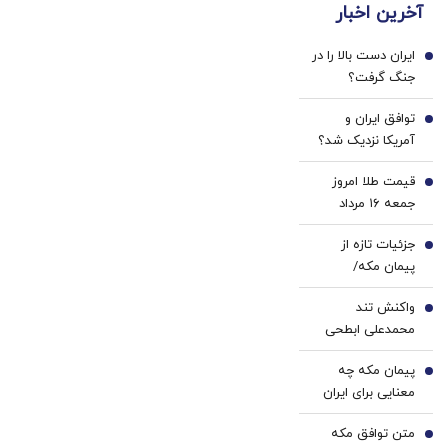
آخرین اخبار
داری؟
پزشکی
اینجا
با پک
ایران دست بالا را در
سریع
سفید
1
جنگ گرفت؟
بفروشش
کننده
هشدار درباره
خانگی
توافق ایران و
کاهش ذخایر
2
آمریکا نزدیک شد؟
موشکی آمریکا
وزیر خزانه‌داری
قیمت طلا امروز
آمریکا از «امروز یا
3
جمعه ۱۶ مرداد
فردا» گفت
۱۴۰۵/ افزایش
جزئیات تازه از
قیمت طلا
4
پیمان مکه/
عربستان: دنبال
واکنش تند
بلوک نظامی و
5
محمدعلی ابطحی
مسابقه تسلیحاتی
به باقر خرازی: این
نیستیم
پیمان مکه چه
حرف‌ها افتتاح
6
معنایی برای ایران
شعبه رسمی
دارد؟ مقام سابق
«حکومت اسلامی
متن توافق مکه
اطلاعات اسرائیل از
7
داعش» است