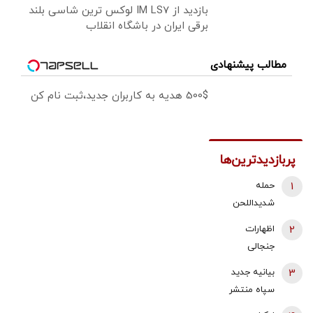
بازدید از IM LS7 لوکس ترین شاسی بلند
برقی ایران در باشگاه انقلاب
مطالب پیشنهادی
500$ هدیه به کاربران جدید،ثبت نام کن
پربازدیدترین‌ها
1
حمله
شدیداللحن
برادر داماد
2
اظهارات
شهید رئیسی
جنجالی
به قالیباف/ چه
محمدباقر
3
بیانیه جدید
کسانی دنبال
خرازی: کشمیر،
سپاه منتشر
برندسازی از
غزه هند و چین
شد/ آمریکا و
خود با