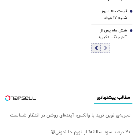
۱۴۰۵/ افزایش
قیمت طلا امروز
قیمت دلار
6
شنبه ۱۷ مرداد
۱۴۰۵/ افزایش
شش ماه پس از
قیمت طلا
7
آغاز جنگ؛ «کین»
برای خروج از جنگ
دست به کار شد/
ترامپ حملات
برنامه‌ریزی‌شده را
به‌طور کامل از
دستور کار خارج
نکرده/ گزینه
عملیات زمینی
مطالب پیشنهادی
وجود دارد؛ اما کسی
خواستار آن نیست
تجربه‌ی نوین ترید با والکس، آینده‌ای روشن در انتظار شماست
40 درصد سود سالانه❗ از تورم جا نمونی😲