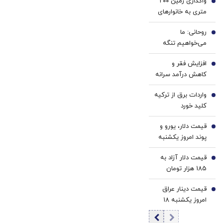
واگذاری زمین ۲۰۰
قدم
سفید
1
و پک
متری به خانوارهای
نزدیک‌تر
کننده
یخ!
داری سه فرزند/
به
خانگی
روحانی: ما
شرایط اعلام شد
2
شروع
می‌خواهیم تنگه
کاهش
هرمز، تنگه جنگ
وزن
افزایش فقر و
نباشد | چرا کویت و
3
کاهش درآمد سرانه
امارات اجازه دادند
حقیقی در کشور/
آمریکا از
واردات برق از ترکیه
کاهش دسترسی به
4
پایگاه‌هایش علیه
کلید خورد
مسکن معلول
ما استفاده کند؟ |
بحران بزرگتری
دنبال رابطه خوب با
قیمت دلار، یورو و
5
است
همسایگان هستیم
پوند امروز یکشنبه
۱۸ مرداد 1405/
قیمت دلار آزاد به
کاهش قیمت دلار و
6
185 هزار تومان
یورو
رسید
قیمت دینار عراق
7
امروز یکشنبه ۱۸
مرداد 1405/ افزایش
قیمت دینار