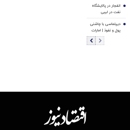
مردادماه
انفجار در پالایشگاه
6
نفت در لیبی
+جزئیات
دیپلماسی با چاشنی
7
پول و نفوذ | امارات
چطور لقب اسپارت
کوچک را گرفت؟ |
جنگ علیه ایران
آزمون وفاداری به
آمریکا بود؟