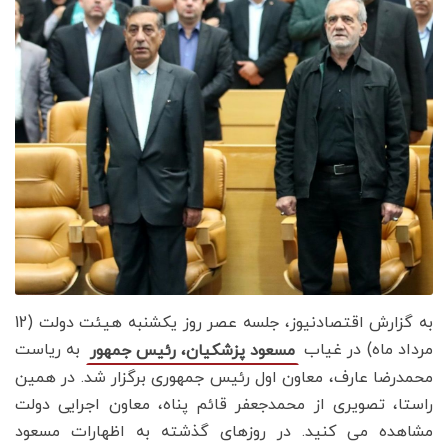
به گزارش اقتصادنیوز، جلسه عصر روز یکشنبه هیئت دولت (12
مرداد ماه) در غیاب
به ریاست
مسعود پزشکیان، رئیس جمهور
محمدرضا عارف، معاون اول رئیس جمهوری برگزار شد. در همین
راستا، تصویری از محمدجعفر قائم پناه، معاون اجرایی دولت
مشاهده می کنید. در روزهای گذشته به اظهارات مسعود