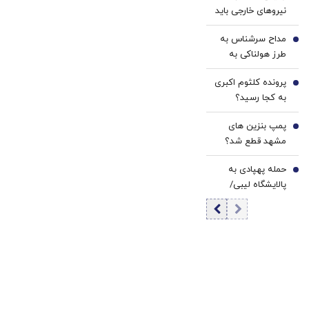
3
نیروهای خارجی باید
منطقه را ترک کنند
مداح سرشناس به
4
طرز هولناکی به
قتل رسید / فیلم
پرونده کلثوم اکبری
جنایت برای خانواده
5
به کجا رسید؟
ارسال شد
پمپ بنزین های
6
مشهد قطع شد؟
حمله پهپادی به
7
پالایشگاه لیبی/
هیچ آتش‌سوزی
رخ نداده و هیچ
کس مجروح نشده
است