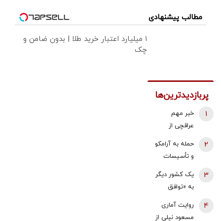
مطالب پیشنهادی
۱ میلیارد اعتبار خرید طلا | بدون ضامن و
چک
پربازدیدترین‌ها
1
خبر مهم
عراقچی از
مذاکرات
2
حمله به آرامکو
نیروهای نظامی
و تأسیسات
و دریایی ایران و
گازی جبیل/
3
یک کشور دیگر
عمان درباره
واکنش وزارت
به «توافق
تنگه هرمز
انرژی عربستان
مکه» می
4
روایت آماری
به آتش سوزی
پیوندد/ ترکیه
مسعود نیلی از
در پالایشگاه