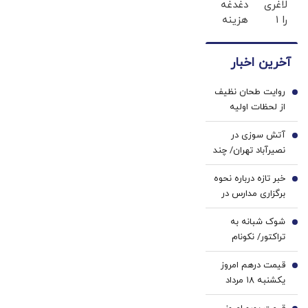
لاغری
دغدغه
لو
اطرافت،
صلح؟
را ۱
هزینه
رفت!!!!!
ارسال
میلیون
های
فوری
تومان
دندان
همراه
آخرین اخبار
ارزان‌تر
پزشکی
با پک
از
با پک
یخ!
روایت طحان نظیف
همه‌جا
سفید
1
از لحظات اولیه
بخر!
کننده
حمله به بیت
خانگی
آتش سوزی در
رهبری/ صدای
2
نصیرآباد تهران/ چند
انفجار و لرزش در
نفر مصدوم شدند؟
ساختمان شورای
خبر تازه درباره نحوه
+ فیلم
3
نگهبان کاملاً
برگزاری مدارس در
احساس شد+ فیلم
سال تحصیلی جدید
شوک شبانه به
4
تراکتور/ نکونام
سرمربی جدید شد
قیمت درهم امروز
5
یکشنبه ۱۸ مرداد
۱۴۰۵/ افزایش