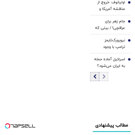
اولیانوف: خروج از
مسئول: سابقه این
4
حقوق و منافع ملی
مناقشه آمریکا و
مدارس به قبل از
ایران در دریای خزر
ایران، تنها از مسیر
انقلاب برمی‌گردد
خط قرمز مجلس
جام زهر برای
دیپلماسی ممکن
5
است
عراقچی! / بیتی که
است
پزشکیان در نشست
نیویورک‌تایمز:
خبری خواند
6
ترامپ با وجود
هشدار ارتش آمریکا
اسرائیل آماده حمله
جنگ با ایران را آغاز
7
به ایران می‌شود؟
کرد
مطالب پیشنهادی